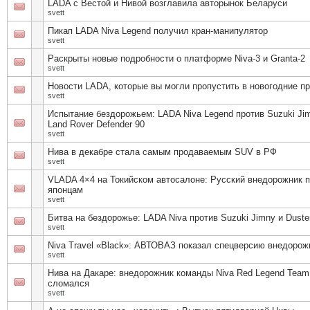
LADA с Вестой и Нивой возглавила авторынок Беларуси
svett
Пикап LADA Niva Legend получил кран-манипулятор
svett
Раскрыты новые подробности о платформе Niva-3 и Granta-2
svett
Новости LADA, которые вы могли пропустить в новогодние п
svett
Испытание бездорожьем: LADA Niva Legend против Suzuki Ji
Land Rover Defender 90
svett
Нива в декабре стала самым продаваемым SUV в РФ
svett
VLADA 4×4 на Токийском автосалоне: Русский внедорожник 
японцам
svett
Битва на бездорожье: LADA Niva против Suzuki Jimny и Duste
svett
Niva Travel «Black»: АВТОВАЗ показал спецверсию внедорож
svett
Нива на Дакаре: внедорожник команды Niva Red Legend Team
сломался
svett