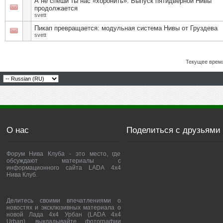
А не спеши ты нас «хоронить»: Выпуск пятидверной Нивы
продолжается
svett
Пикап превращается: модульная система Нивы от Груздева
svett
Текущее врем
О нас
Поделиться с друзьями
Форум Нива Клуба - это место, где
обсуждают материалы с
информационного сайта LADA 4x4
Нива Клуб.
Делитесь своими впечатлениями о
новостях и эксклюзивных материала о
новой Лада 4х4 Урбан (LADA 4x4
Urban), выкладывайте фотографии