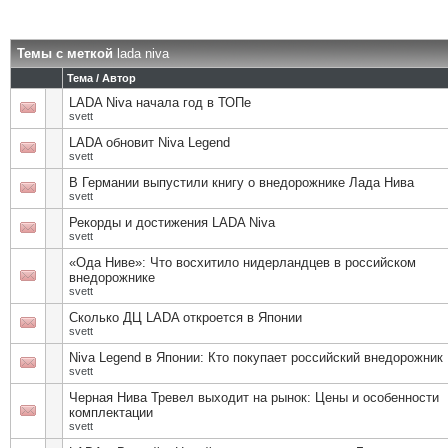
Темы с меткой
lada niva
Тема / Автор
LADA Niva начала год в ТОПе
svett
LADA обновит Niva Legend
svett
В Германии выпустили книгу о внедорожнике Лада Нива
svett
Рекорды и достижения LADA Niva
svett
«Ода Ниве»: Что восхитило нидерландцев в российском
внедорожнике
svett
Сколько ДЦ LADA откроется в Японии
svett
Niva Legend в Японии: Кто покупает российский внедорожник
svett
Черная Нива Тревел выходит на рынок: Цены и особенности
комплектации
svett