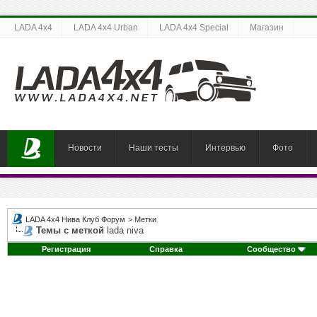
LADA 4x4
LADA 4x4 Urban
LADA 4x4 Special
Магазин
Новости
Наши тесты
Интервью
Фото
LADA 4x4 Нива Клуб Форум
>
Метки
Темы с меткой
lada niva
Регистрация
Справка
Сообщество