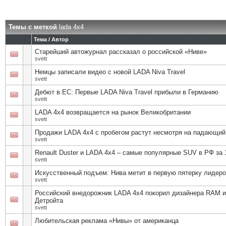
Темы с меткой
lada 4х4
Тема / Автор
Старейший автожурнал рассказал о российской «Ниве»
svett
Немцы записали видео с новой LADA Niva Travel
svett
Дебют в ЕС: Первые LADA Niva Travel прибыли в Германию
svett
LADA 4x4 возвращается на рынок Великобритании
svett
Продажи LADA 4х4 с пробегом растут несмотря на падающий
svett
Renault Duster и LADA 4x4 – самые популярные SUV в РФ за 
svett
Искусственный подъем: Нива метит в первую пятерку лидеро
svett
Российский внедорожник LADA 4х4 покорил дизайнера RAM и
Детройта
svett
Любительская реклама «Нивы» от американца