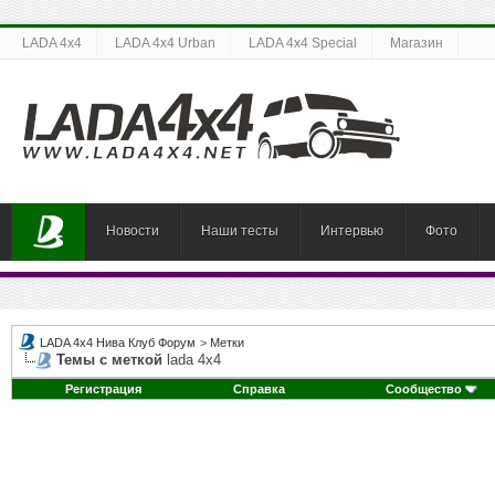
LADA 4x4
LADA 4x4 Urban
LADA 4x4 Special
Магазин
Новости
Наши тесты
Интервью
Фото
LADA 4x4 Нива Клуб Форум
>
Метки
Темы с меткой
lada 4х4
Регистрация
Справка
Сообщество