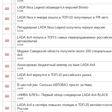
svett
LADA Niva Legend обзаведется версией Bronto
svett
LADA Niva в январе вошла в ТОП-10 популярных в РФ авто
svett
Пятидверная LADA Niva Legend получила черную версию
svett
LADA 4х4 попала в ТОП-5 самых перепродаваемых российск
автомобилей
svett
Медики Самарской области получили около 100 специальны
4х4
svett
Анонсирован бюджетный кемпер на базе LADA 4х4
svett
LADA 4х4 вернулся в ТОП-10 российского рынка
svett
В шестой раз: Сколько АВТОВАЗ просит за Ниву
svett
«НИВА БЛЕК»: Первый обзор спецверсии LADA 4х4 BLACK
svett
LADA 4х4 в октябре повысил позиции в ТОП-25 автобестселл
России