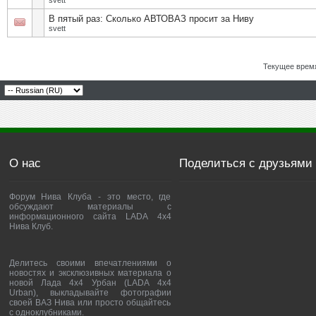
svett
В пятый раз: Сколько АВТОВАЗ просит за Ниву
svett
Текущее врем
О нас
Поделиться с друзьями
Форум Нива Клуба - это место, где
обсуждают материалы с
информационного сайта LADA 4x4
Нива Клуб.
Делитесь своими впечатлениями о
новостях и эксклюзивных материала о
новой Лада 4х4 Урбан (LADA 4x4
Urban), выкладывайте фотографии
своей ВАЗ Нива или просто общайтесь
с одноклубниками.