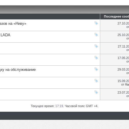
Последнее соо
азов на «Ниву»
27.10.2
о
 LADA
25.10.2
о
27.11.
о
17.05.2
о
дку на обслуживание
29.03.2
о
15.09.2
от
Ка
23.07.2
о
Текущее время:
17:19
. Часовой пояс GMT +4.