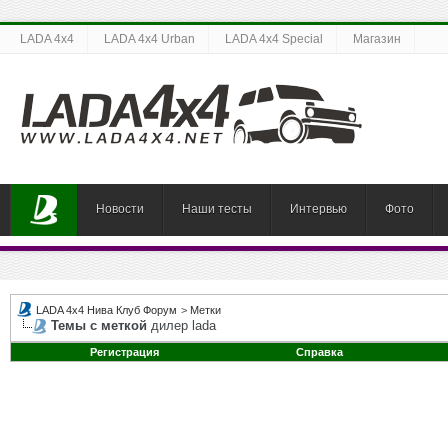
LADA 4x4
LADA 4x4 Urban
LADA 4x4 Special
Магазин
Новости
Наши тесты
Интервью
Фото
LADA 4x4 Нива Клуб Форум
>
Метки
Темы с меткой
дилер lada
Регистрация
Справка