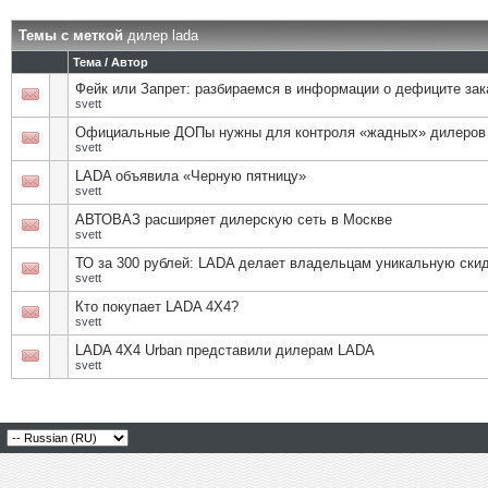
Темы с меткой
дилер lada
Тема / Автор
Фейк или Запрет: разбираемся в информации о дефиците зак
svett
Официальные ДОПы нужны для контроля «жадных» дилеров
svett
LADA объявила «Черную пятницу»
svett
АВТОВАЗ расширяет дилерскую сеть в Москве
svett
ТО за 300 рублей: LADA делает владельцам уникальную ски
svett
Кто покупает LADA 4X4?
svett
LADA 4X4 Urban представили дилерам LADA
svett