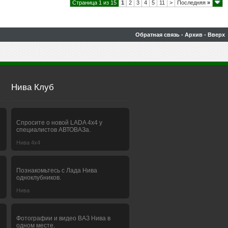
Страница 1 из 15
1
2
3
4
5
11
>
Последняя
»
Обратная связь
-
Архив
-
Вверх
Нива Клуб
Спросите о новой LADA 4x4 у
специалистов АВТОВАЗа.
Нива 4х4
Познакомьтесь с Лада Нива
одноклубников.
Нива
Фотографии и видео ВАЗ Нива в
одном месте.