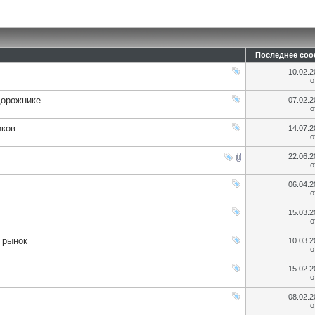
Последнее со
10.02.
о
дорожнике
07.02.
о
иков
14.07.
о
22.06.
о
06.04.
о
15.03.
о
 рынок
10.03.
о
15.02.
о
08.02.
о