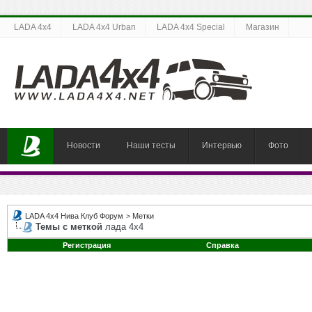
LADA 4x4
LADA 4x4 Urban
LADA 4x4 Special
Магазин
Новости
Наши тесты
Интервью
Фото
LADA 4x4 Нива Клуб Форум
>
Метки
Темы с меткой
лада 4х4
Регистрация
Справка