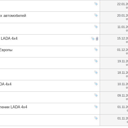
22.01.
о
их автомобилей
20.01.
о
11.01.
о
 LADA 4х4
15.12.
о
 Европы
01.12.
о
19.11.
о
18.11.
о
DA 4x4
10.11.
о
09.11.
о
лении LADA 4х4
01.11.
01.11.