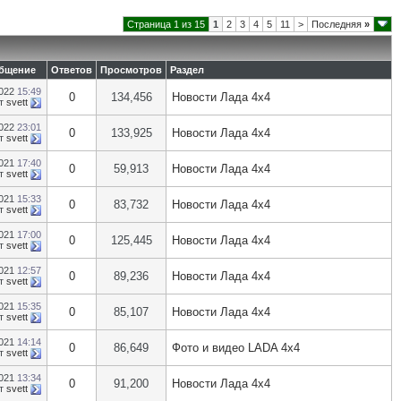
Страница 1 из 15
1
2
3
4
5
11
>
Последняя
»
общение
Ответов
Просмотров
Раздел
2022
15:49
0
134,456
Новости Лада 4х4
т
svett
2022
23:01
0
133,925
Новости Лада 4х4
т
svett
2021
17:40
0
59,913
Новости Лада 4х4
т
svett
2021
15:33
0
83,732
Новости Лада 4х4
т
svett
2021
17:00
0
125,445
Новости Лада 4х4
т
svett
2021
12:57
0
89,236
Новости Лада 4х4
т
svett
2021
15:35
0
85,107
Новости Лада 4х4
т
svett
2021
14:14
0
86,649
Фото и видео LADA 4x4
т
svett
2021
13:34
0
91,200
Новости Лада 4х4
т
svett