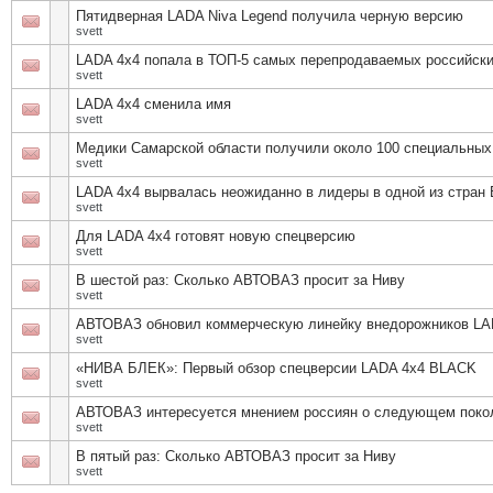
Пятидверная LADA Niva Legend получила черную версию
svett
LADA 4х4 попала в ТОП-5 самых перепродаваемых российск
svett
LADA 4x4 сменила имя
svett
Медики Самарской области получили около 100 специальных
svett
LADA 4х4 вырвалась неожиданно в лидеры в одной из стран
svett
Для LADA 4x4 готовят новую спецверсию
svett
В шестой раз: Сколько АВТОВАЗ просит за Ниву
svett
АВТОВАЗ обновил коммерческую линейку внедорожников LA
svett
«НИВА БЛЕК»: Первый обзор спецверсии LADA 4х4 BLACK
svett
АВТОВАЗ интересуется мнением россиян о следующем поко
svett
В пятый раз: Сколько АВТОВАЗ просит за Ниву
svett