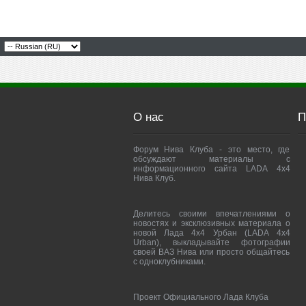
О нас
П
Форум Нива Клуба - это место, где
обсуждают материалы с
информационного сайта LADA 4x4
Нива Клуб.
Делитесь своими впечатлениями о
новостях и эксклюзивных материала о
новой Лада 4х4 Урбан (LADA 4x4
Urban), выкладывайте фотографии
своей ВАЗ Нива или просто общайтесь
с одноклубниками.
Проект Официального Лада Клуба