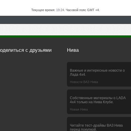
Текущее время:
19:24
. Часовой пояс GMT +4.
оделиться с друзьями
Нива
Важные и интересные новости о
Лада 4х4.
Новости ВАЗ Нива
Собственные материалы о LADA
4x4 только на Нива Клубе.
Новая Нива
Читайте тест-драйвы ВАЗ Нива
перед покупкой.