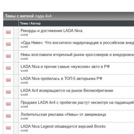
Темы с меткой
лада 4х4
Тема / Автор
Рекорды и достижения LADA Niva
svett
«Ода Ниве»: Что восхитило нидерландцев в российском вне
svett
Нивы возглавили вторичный рынок кроссоверов и внедорожн
svett
LADA Niva и прочие самые «мужские» авто в РФ
svett
LADA Niva пробилась в ТОП-5 авторынка РФ
svett
LADA 4x4 возвращается на рынок Великобритании
svett
Продажи LADA 4х4 с пробегом растут несмотря на падающий
svett
Любительская реклама «Нивы» от американца
svett
LADA Niva Legend обзаведется версией Bronto
svett