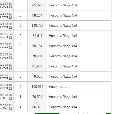
2021
13:58
0
85,322
Новости Лада 4х4
т
svett
2021
14:13
0
88,264
Новости Лада 4х4
т
svett
2021
18:49
0
140,797
Новости Лада 4х4
т
svett
2020
15:34
0
81,611
Новости Лада 4х4
т
svett
2020
16:22
0
58,154
Новости Лада 4х4
т
svett
2020
15:09
0
78,901
Новости Лада 4х4
т
svett
2020
15:51
0
81,937
Новости Лада 4х4
т
svett
2020
16:21
0
79,058
Новости Лада 4х4
т
svett
2020
14:10
0
100,964
Наши тесты
т
svett
2020
10:26
1
70,524
Новости Лада 4х4
от
Alex
2020
10:22
1
86,026
Новости Лада 4х4
от
Alex