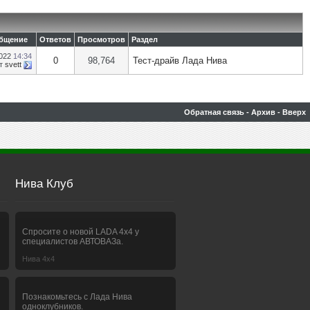
общение
Ответов
Просмотров
Раздел
2022
14:34
0
98,764
Тест-драйв Лада Нива
т
svett
Обратная связь
-
Архив
-
Вверх
Нива Клуб
Спросите о новой LADA 4x4 у
специалистов АВТОВАЗа.
Нива 4х4
Познакомьтесь с Лада Нива
одноклубников.