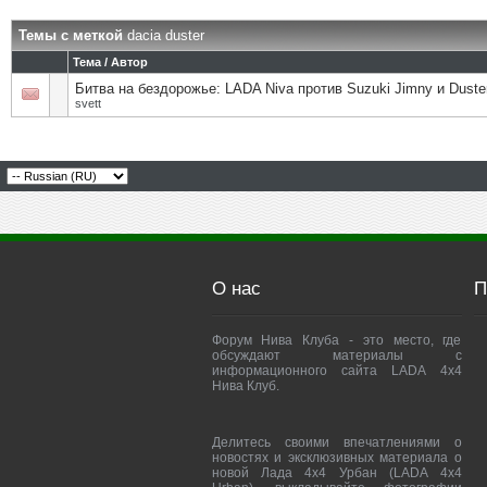
Темы с меткой
dacia duster
Тема / Автор
Битва на бездорожье: LADA Niva против Suzuki Jimny и Duste
svett
О нас
П
Форум Нива Клуба - это место, где
обсуждают материалы с
информационного сайта LADA 4x4
Нива Клуб.
Делитесь своими впечатлениями о
новостях и эксклюзивных материала о
новой Лада 4х4 Урбан (LADA 4x4