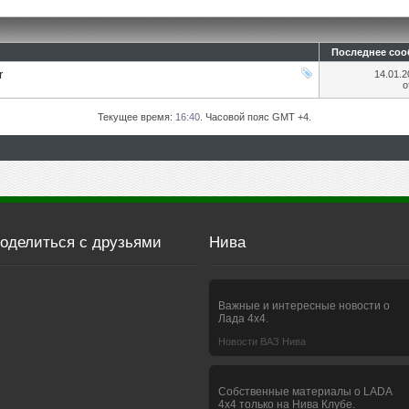
Последнее со
r
14.01.
о
Текущее время:
16:40
. Часовой пояс GMT +4.
оделиться с друзьями
Нива
Важные и интересные новости о
Лада 4х4.
Новости ВАЗ Нива
Собственные материалы о LADA
4x4 только на Нива Клубе.