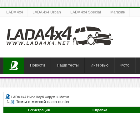
LADA 4x4
LADA 4x4 Urban
LADA 4x4 Special
Магазин
Новости
Наши тесты
Интервью
Фото
LADA 4x4 Нива Клуб Форум
>
Метки
Темы с меткой
dacia duster
Регистрация
Справка