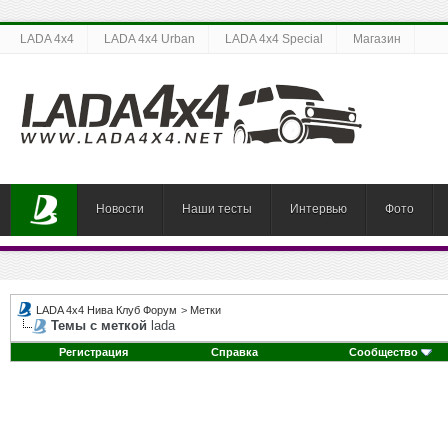
LADA 4x4
LADA 4x4 Urban
LADA 4x4 Special
Магазин
Новости
Наши тесты
Интервью
Фото
LADA 4x4 Нива Клуб Форум
>
Метки
Темы с меткой
lada
Регистрация
Справка
Сообщество