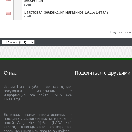
россиянам
svett
Стартовал ребрендинг магазинов LADA Dеталь
svett
Текущее врем
О нас
Поделиться с друзьями
Форум Нива Клуба - это место, где
обсуждают материалы с
информационного сайта LADA 4x4
Нива Клуб.
Делитесь своими впечатлениями о
новостях и эксклюзивных материала о
новой Лада 4х4 Урбан (LADA 4x4
Urban), выкладывайте фотографии
своей ВАЗ Нива или просто общайтесь