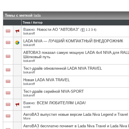
Темы с меткой
lada
Тема / Автор
Важно:
Новости АО "АВТОВАЗ"
(
1
2
3
4
)
bokareff
LADA NIVA — ЛУЧШИЙ КОМПАКТНЫЙ ВНЕДОРОЖНИК
bokareff
АВТОВАЗ показал самую мощную LADA 4x4 NIVA для RAL
Шёлковый путь
bokareff
Тест-драйв обновленной LADA NIVA TRAVEL
bokareff
Новая LADA NIVA TRAVEL
bokareff
Тест-драйв серийной NIVA-SPORT
bokareff
Важно:
ВСЕМ ЛЮБИТЕЛЯМ LADA!
svett
АвтоВАЗ выпустил новые версии Lada Niva Legend и Travel
More
АвтоВАЗ бесплатно починит в Lada Niva Travel и Lada Niva