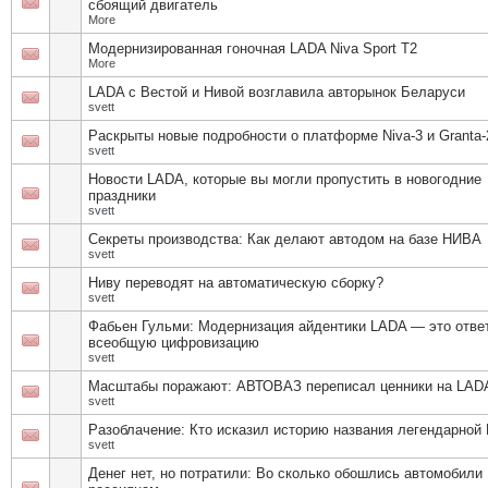
сбоящий двигатель
More
Модернизированная гоночная LADA Niva Sport T2
More
LADA с Вестой и Нивой возглавила авторынок Беларуси
svett
Раскрыты новые подробности о платформе Niva-3 и Granta-
svett
Новости LADA, которые вы могли пропустить в новогодние
праздники
svett
Секреты производства: Как делают автодом на базе НИВА
svett
Ниву переводят на автоматическую сборку?
svett
Фабьен Гульми: Модернизация айдентики LADA — это отве
всеобщую цифровизацию
svett
Масштабы поражают: АВТОВАЗ переписал ценники на LAD
svett
Разоблачение: Кто исказил историю названия легендарно
svett
Денег нет, но потратили: Во сколько обошлись автомобили