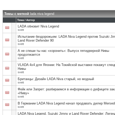
Темы с меткой
lada niva legend
Тема / Автор
LADA обновит Niva Legend
svett
Испытание бездорожьем: LADA Niva Legend против Suzuki Ji
Land Rover Defender 90
svett
А не спеши ты нас «хоронить»: Выпуск пятидверной Нивы
продолжается
svett
VLADA 4х4 для Японии: На Токийской выставке покажут спе
Нивы
svett
Британцы: Дизайн LADA Niva старый, но модный
svett
Фейк или Запрет: разбираемся в информации о дефиците зак
«Ниву»
svett
В Германии LADA Niva Legend начал продавать дилер Mersed
svett
LADA Niva Legend, Suzuki Jimny и Land Rover Defender: Леге