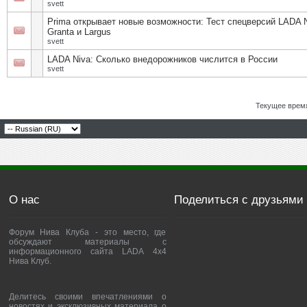
svett
Prima открывает новые возможности: Тест спецверсий LADA N
Granta и Largus
svett
LADA Niva: Сколько внедорожников числится в России
svett
Текущее врем
О нас
Поделиться с друзьями
Форум Нива Клуба - это место, где
обсуждают материалы с
информационного сайта LADA 4x4
Нива Клуб.
Делитесь своими впечатлениями о
новостях и эксклюзивных материала о