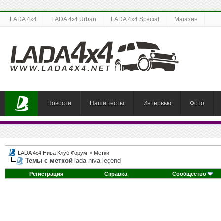
LADA 4x4
LADA 4x4 Urban
LADA 4x4 Special
Магазин
Новости
Наши тесты
Интервью
Фото
LADA 4x4 Нива Клуб Форум
>
Метки
Темы с меткой
lada niva legend
Регистрация
Справка
Сообщество