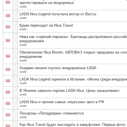
протестировали на бездорожье
svett
LADA Niva Legend получила мотор от Весты
svett
Крым переходит на Niva Travel
svett
Нива как «горячий пирожок»: Британцы распробовали россий
внедорожники
svett
Обновленная Niva Bronto: АВТОВАЗ открыл предзаказ на «зл
внедорожник
svett
Аграрии начали скупать внедорожные LADA
svett
LADA Niva Legend оценили в Испании: «Икона среди внедоро
svett
В Японию завезли партию LADA Niva. Цены зашкаливают
svett
LADA Niva и прочие самые «мужские» авто в РФ
svett
Похороны «Пятидверки» отменяются
svett
Как Niva Travel будет выглядеть в камуфляже. Первые фото