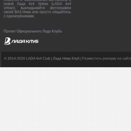
новой Лада 4х4 Урбан (LADA 4x4
Urban), выкладывайте фотографии
своей ВАЗ Нива или просто общайтесь
с одноклубниками.
Проект Официального Лада Клуба
© 2014-2020 LADA 4x4 Club | Лада Нива Клуб |
Разместить рекламу на сайт