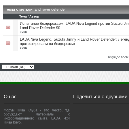
Темы с меткой
land rover defender
Тема / Автор
Испытание бездорожьем: LADA Niva Legend против Suzuki Ji
Land Rover Defender 90
svett
LADA Niva Legend, Suzuki Jimny и Land Rover Defender: Леге
протестировали на бездорожье
svett
Текущее врем
О нас
Поделиться с друзьями
Форум Нива Клуба - это место, где
обсуждают материалы с
информационного сайта LADA 4x4
Нива Клуб.