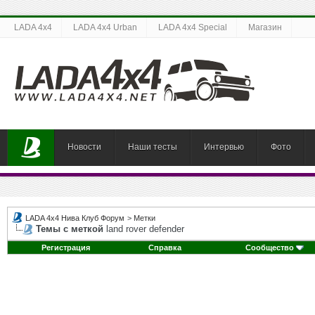
LADA 4x4
LADA 4x4 Urban
LADA 4x4 Special
Магазин
Новости
Наши тесты
Интервью
Фото
LADA 4x4 Нива Клуб Форум
>
Метки
Темы с меткой
land rover defender
Регистрация
Справка
Сообщество