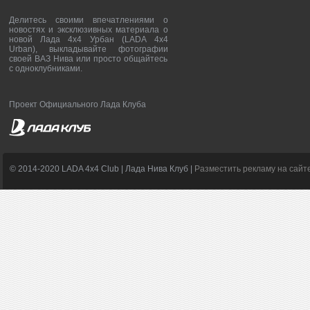
Делитесь своими впечатлениями о
новостях и эксклюзивных материала о
новой Лада 4х4 Урбан (LADA 4x4
Urban), выкладывайте фотографии
своей ВАЗ Нива или просто общайтесь
с одноклубниками.
Проект Официального Лада Клуба
© 2014-2020 LADA 4x4 Club | Лада Нива Клуб |
Разместить рекламу на сайт