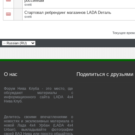
россиянам
svett
Стартовал ребрендинг магазинов LADA Dеталь
svett
Текущее врем
О нас
Поделиться с друзьями
Форум Нива Клуба - это место, где
обсуждают материалы с
информационного сайта LADA 4x4
Нива Клуб.
Делитесь своими впечатлениями о
новостях и эксклюзивных материала о
новой Лада 4х4 Урбан (LADA 4x4
Urban), выкладывайте фотографии
своей ВАЗ Нива или просто общайтесь