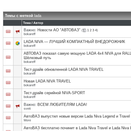
Темы с меткой
lada
Тема / Автор
Важно:
Новости АО "АВТОВАЗ"
(
1
2
3
4
)
bokareff
LADA NIVA — ЛУЧШИЙ КОМПАКТНЫЙ ВНЕДОРОЖНИК
bokareff
АВТОВАЗ показал самую мощную LADA 4x4 NIVA для RAL
Шёлковый путь
bokareff
Тест-драйв обновленной LADA NIVA TRAVEL
bokareff
Новая LADA NIVA TRAVEL
bokareff
Тест-драйв серийной NIVA-SPORT
bokareff
Важно:
ВСЕМ ЛЮБИТЕЛЯМ LADA!
svett
АвтоВАЗ выпустил новые версии Lada Niva Legend и Travel
More
АвтоВАЗ бесплатно починит в Lada Niva Travel и Lada Niva