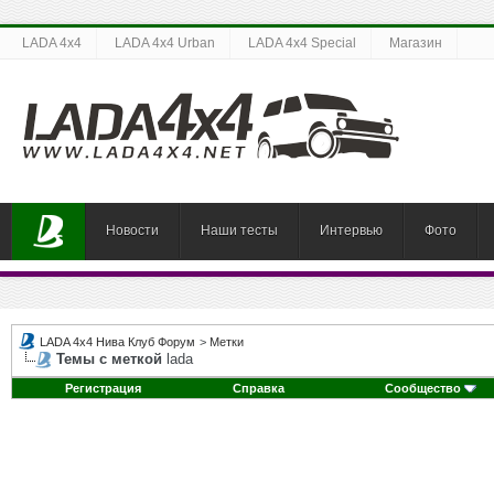
LADA 4x4
LADA 4x4 Urban
LADA 4x4 Special
Магазин
Новости
Наши тесты
Интервью
Фото
LADA 4x4 Нива Клуб Форум
>
Метки
Темы с меткой
lada
Регистрация
Справка
Сообщество