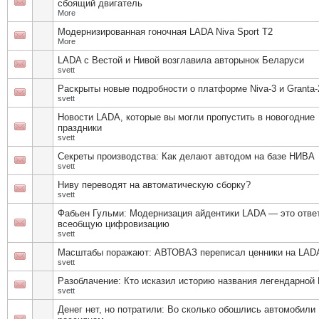
сбоящий двигатель
More
Модернизированная гоночная LADA Niva Sport T2
More
LADA с Вестой и Нивой возглавила авторынок Беларуси
svett
Раскрыты новые подробности о платформе Niva-3 и Granta-
svett
Новости LADA, которые вы могли пропустить в новогодние
праздники
svett
Секреты производства: Как делают автодом на базе НИВА
svett
Ниву переводят на автоматическую сборку?
svett
Фабьен Гульми: Модернизация айдентики LADA — это отве
всеобщую цифровизацию
svett
Масштабы поражают: АВТОВАЗ переписал ценники на LAD
svett
Разоблачение: Кто исказил историю названия легендарно
svett
Денег нет, но потратили: Во сколько обошлись автомобили