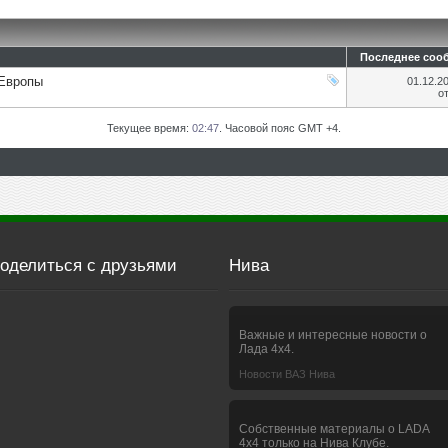
Последнее соо
 Европы
01.12.2
о
Текущее время:
02:47
. Часовой пояс GMT +4.
оделиться с друзьями
Нива
Важные и интересные новости о
Лада 4х4.
Новости ВАЗ Нива
Собственные материалы о LADA
4x4 только на Нива Клубе.