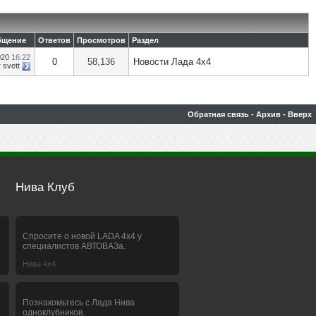
бщение
Ответов
Просмотров
Раздел
020
16:22
0
58,136
Новости Лада 4х4
т
svett
Обратная связь
-
Архив
-
Вверх
Нива Клуб
Спросите о новой LADA 4x4 у
специалистов АВТОВАЗа.
Нива 4х4
Познакомьтесь с Лада Нива
одноклубников.