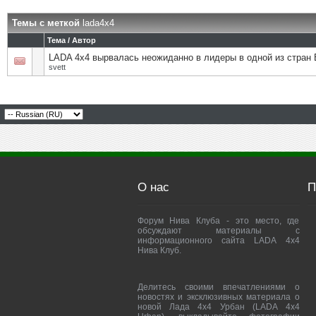
Темы с меткой
lada4х4
Тема / Автор
LADA 4х4 вырвалась неожиданно в лидеры в одной из стран
svett
О нас
П
Форум Нива Клуба - это место, где
обсуждают материалы с
информационного сайта LADA 4x4
Нива Клуб.
Делитесь своими впечатлениями о
новостях и эксклюзивных материала о
новой Лада 4х4 Урбан (LADA 4x4