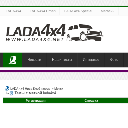
LADA 4x4
LADA 4x4 Urban
LADA 4x4 Special
Магазин
Новости
Наши тесты
Интервью
Фото
LADA 4x4 Нива Клуб Форум
>
Метки
Темы с меткой
lada4х4
Регистрация
Справка