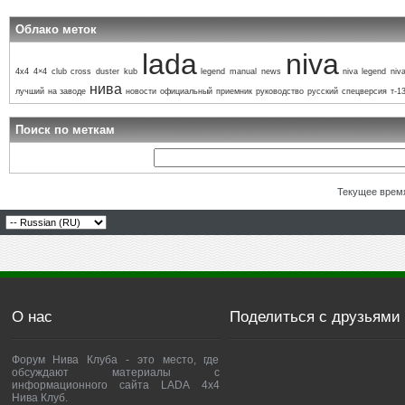
Облако меток
lada
niva
4x4
4×4
club
cross
duster
kub
legend
manual
news
niva legend
niva
нива
лучший
на заводе
новости
официальный
приемник
руководство
русский
спецверсия
т-1
Поиск по меткам
Текущее врем
О нас
Поделиться с друзьями
Форум Нива Клуба - это место, где
обсуждают материалы с
информационного сайта LADA 4x4
Нива Клуб.