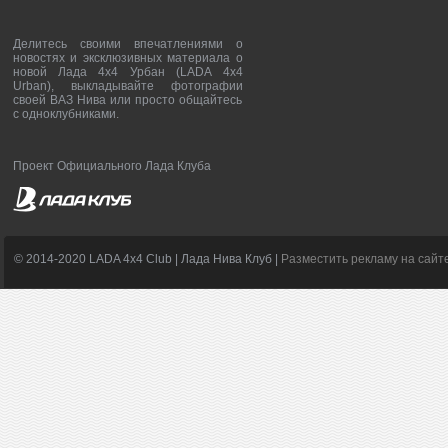
Делитесь своими впечатлениями о
новостях и эксклюзивных материала о
новой Лада 4х4 Урбан (LADA 4x4
Urban), выкладывайте фотографии
своей ВАЗ Нива или просто общайтесь
с одноклубниками.
Проект Официального Лада Клуба
© 2014-2020 LADA 4x4 Club | Лада Нива Клуб |
Разместить рекламу на сайт