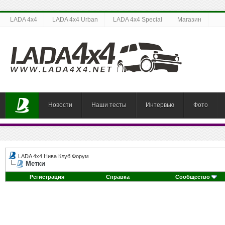
LADA 4x4
LADA 4x4 Urban
LADA 4x4 Special
Магазин
Новости
Наши тесты
Интервью
Фото
LADA 4x4 Нива Клуб Форум
Метки
Регистрация
Справка
Сообщество