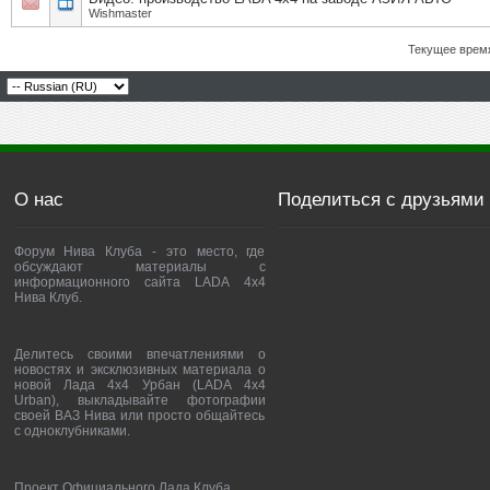
Wishmaster
Текущее врем
О нас
Поделиться с друзьями
Форум Нива Клуба - это место, где
обсуждают материалы с
информационного сайта LADA 4x4
Нива Клуб.
Делитесь своими впечатлениями о
новостях и эксклюзивных материала о
новой Лада 4х4 Урбан (LADA 4x4
Urban), выкладывайте фотографии
своей ВАЗ Нива или просто общайтесь
с одноклубниками.
Проект Официального Лада Клуба