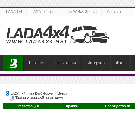
LADA 4x4
LADA 4x4 Urban
LADA 4x4 Special
Магазин
Новости
Наши тесты
Интервью
Фото
LADA 4x4 Нива Клуб Форум
>
Метки
Темы с меткой
азия авто
Регистрация
Справка
Сообщество