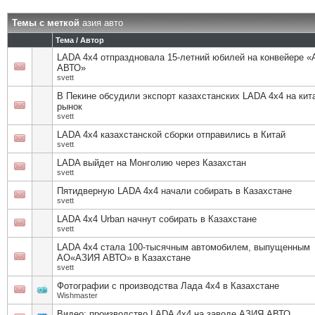
Темы с меткой
азия авто
Тема / Автор
LADA 4x4 отпраздновала 15-летний юбилей на конвейере 
АВТО»
svett
В Пекине обсудили экспорт казахстанских LADA 4х4 на кит
рынок
svett
LADA 4x4 казахстанской сборки отправились в Китай
svett
LADA выйдет на Монголию через Казахстан
svett
Пятидверную LADA 4x4 начали собирать в Казахстане
svett
LADA 4x4 Urban начнут собирать в Казахстане
svett
LADA 4x4 стала 100-тысячным автомобилем, выпущенным
АО«АЗИЯ АВТО» в Казахстане
svett
Фотографии с производства Лада 4х4 в Казахстане
Wishmaster
Видео: производство LADA 4x4 на заводе АЗИЯ АВТО