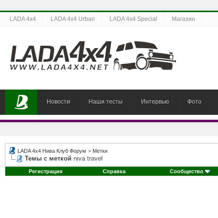
LADA 4x4
LADA 4x4 Urban
LADA 4x4 Special
Магазин
Новости
Наши тесты
Интервью
Фото
LADA 4x4 Нива Клуб Форум
>
Метки
Темы с меткой
niva travel
Регистрация
Справка
Сообщество