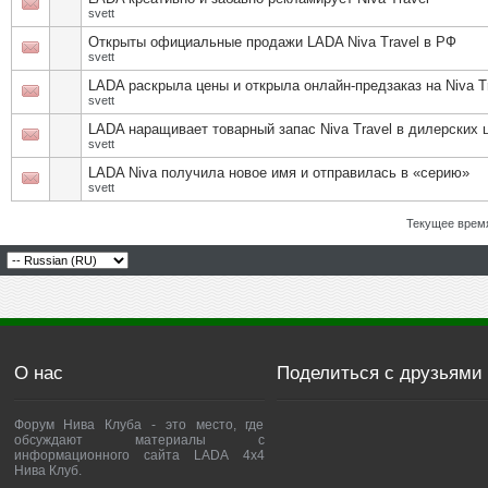
svett
Открыты официальные продажи LADA Niva Travel в РФ
svett
LADA раскрыла цены и открыла онлайн-предзаказ на Niva T
svett
LADA наращивает товарный запас Niva Travel в дилерских 
svett
LADA Niva получила новое имя и отправилась в «серию»
svett
Текущее врем
О нас
Поделиться с друзьями
Форум Нива Клуба - это место, где
обсуждают материалы с
информационного сайта LADA 4x4
Нива Клуб.