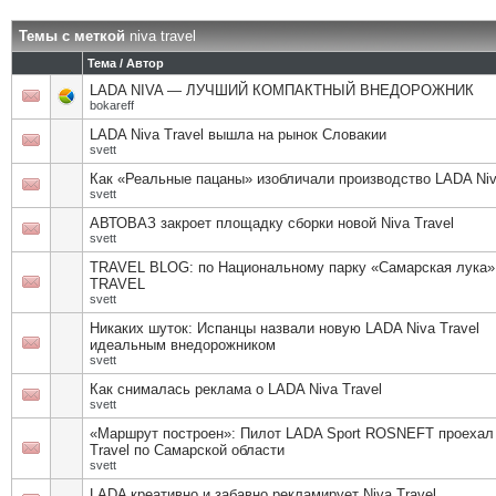
Темы с меткой
niva travel
Тема / Автор
LADA NIVA — ЛУЧШИЙ КОМПАКТНЫЙ ВНЕДОРОЖНИК
bokareff
LADA Niva Travel вышла на рынок Словакии
svett
Как «Реальные пацаны» изобличали производство LADA Niv
svett
АВТОВАЗ закроет площадку сборки новой Niva Travel
svett
TRAVEL BLOG: по Национальному парку «Самарская лука»
TRAVEL
svett
Никаких шуток: Испанцы назвали новую LADA Niva Travel
идеальным внедорожником
svett
Как снималась реклама о LADA Niva Travel
svett
«Маршрут построен»: Пилот LADA Sport ROSNEFT проехал 
Travel по Самарской области
svett
LADA креативно и забавно рекламирует Niva Travel