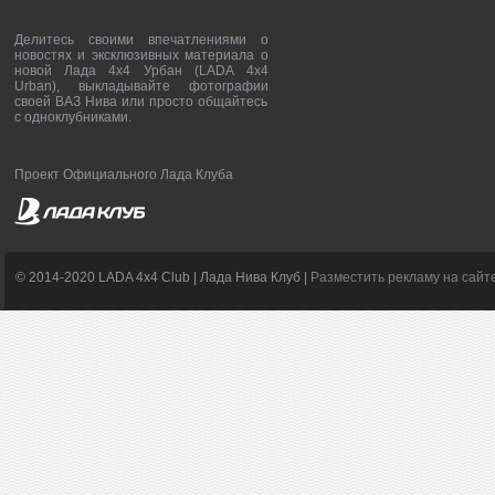
Делитесь своими впечатлениями о
новостях и эксклюзивных материала о
новой Лада 4х4 Урбан (LADA 4x4
Urban), выкладывайте фотографии
своей ВАЗ Нива или просто общайтесь
с одноклубниками.
Проект Официального Лада Клуба
© 2014-2020 LADA 4x4 Club | Лада Нива Клуб |
Разместить рекламу на сайт