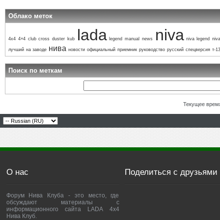
Облако меток
lada
niva
4x4
4×4
club
cross
duster
kub
legend
manual
news
niva legend
niva
нива
лучший
на заводе
новости
официальный
приемник
руководство
русский
спецверсия
т-1
Поиск по меткам
Текущее врем
О нас
Поделиться с друзьями
Форум Нива Клуба - это место, где
обсуждают материалы с
информационного сайта LADA 4x4
Нива Клуб.