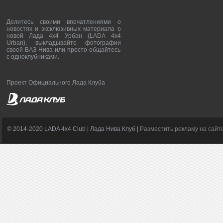
Делитесь своими впечатлениями о
новостях и эксклюзивных материала о
новой Лада 4х4 Урбан (LADA 4x4
Urban), выкладывайте фотографии
своей ВАЗ Нива или просто общайтесь
с одноклубниками.
Проект Официального Лада Клуба
© 2014-2020 LADA 4x4 Club | Лада Нива Клуб |
Разместить рекламу на сайт