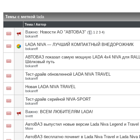
Темы с меткой
lada
Тема / Автор
Важно:
Новости АО "АВТОВАЗ"
(
1
2
3
4
)
bokareff
LADA NIVA — ЛУЧШИЙ КОМПАКТНЫЙ ВНЕДОРОЖНИК
bokareff
АВТОВАЗ показал самую мощную LADA 4x4 NIVA для RAL
Шёлковый путь
bokareff
Тест-драйв обновленной LADA NIVA TRAVEL
bokareff
Новая LADA NIVA TRAVEL
bokareff
Тест-драйв серийной NIVA-SPORT
bokareff
Важно:
ВСЕМ ЛЮБИТЕЛЯМ LADA!
svett
АвтоВАЗ выпустил новые версии Lada Niva Legend и Travel
More
АвтоВАЗ бесплатно починит в Lada Niva Travel и Lada Niva