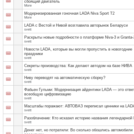
сбоящий двигатель
More
Модернизированная гоночная LADA Niva Sport T2
More
LADA с Вестой и Нивой возглавила авторынок Беларуси
svett
Раскрыты новые подробности о платформе Niva-3 и Granta-
svett
Новости LADA, которые вы могли пропустить в новогодние
праздники
svett
Секреты производства: Как делают автодом на базе НИВА
svett
Ниву переводят на автоматическую сборку?
svett
Фабьен Гульми: Модернизация айдентики LADA — это отве
всеобщую цифровизацию
svett
Масштабы поражают: АВТОВАЗ переписал ценники на LAD
svett
Разоблачение: Кто исказил историю названия легендарно
svett
Денег нет, но потратили: Во сколько обошлись автомобили