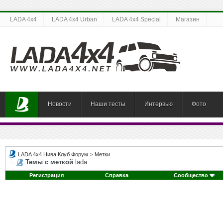
LADA 4x4
LADA 4x4 Urban
LADA 4x4 Special
Магазин
Новости
Наши тесты
Интервью
Фото
LADA 4x4 Нива Клуб Форум
>
Метки
Темы с меткой
lada
Регистрация
Справка
Сообщество