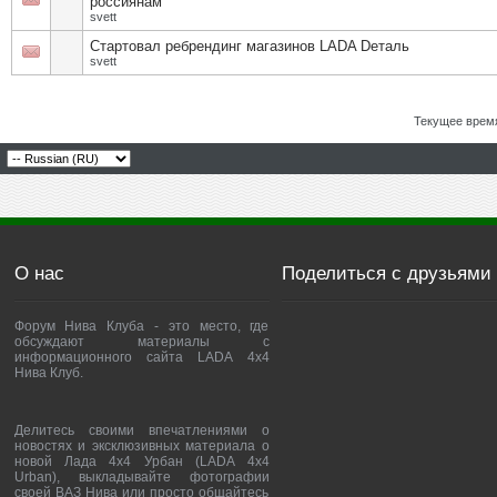
россиянам
svett
Стартовал ребрендинг магазинов LADA Dеталь
svett
Текущее врем
О нас
Поделиться с друзьями
Форум Нива Клуба - это место, где
обсуждают материалы с
информационного сайта LADA 4x4
Нива Клуб.
Делитесь своими впечатлениями о
новостях и эксклюзивных материала о
новой Лада 4х4 Урбан (LADA 4x4
Urban), выкладывайте фотографии
своей ВАЗ Нива или просто общайтесь