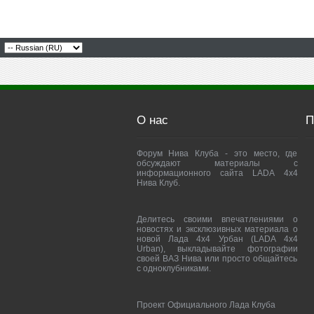
О нас
П
Форум Нива Клуба - это место, где
обсуждают материалы с
информационного сайта LADA 4x4
Нива Клуб.
Делитесь своими впечатлениями о
новостях и эксклюзивных материала о
новой Лада 4х4 Урбан (LADA 4x4
Urban), выкладывайте фотографии
своей ВАЗ Нива или просто общайтесь
с одноклубниками.
Проект Официального Лада Клуба