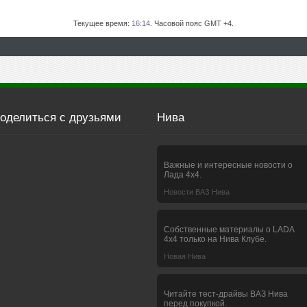
Текущее время:
16:14
. Часовой пояс GMT +4.
оделиться с друзьями
Нива
Важные и интересные новости о
Лада 4х4.
Новости ВАЗ Нива
Собственные материалы о LADA
4x4 только на Нива Клубе.
Новая Нива
Читайте тест-драйвы ВАЗ Нива
перед покупкой.