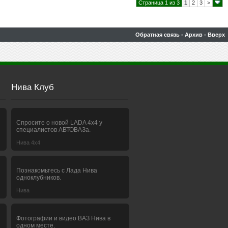
Страница 1 из 3
1
2
3
>
Обратная связь
-
Архив
-
Вверх
Нива Клуб
Спросите о новой LADA 4x4 у
специалистов АВТОВАЗа.
Нива 4х4
Познакомьтесь с Лада Нива
одноклубников.
Нива
Фотографии и видео ВАЗ Нива в
одном месте.