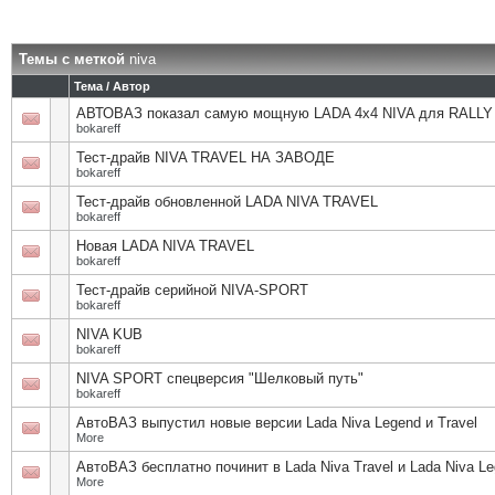
Темы с меткой
niva
Тема / Автор
АВТОВАЗ показал самую мощную LADA 4x4 NIVA для RALLY
bokareff
Тест-драйв NIVA TRAVEL НА ЗАВОДЕ
bokareff
Тест-драйв обновленной LADA NIVA TRAVEL
bokareff
Новая LADA NIVA TRAVEL
bokareff
Тест-драйв серийной NIVA-SPORT
bokareff
NIVA KUB
bokareff
NIVA SPORT спецверсия "Шелковый путь"
bokareff
АвтоВАЗ выпустил новые версии Lada Niva Legend и Travel
More
АвтоВАЗ бесплатно починит в Lada Niva Travel и Lada Niva L
More