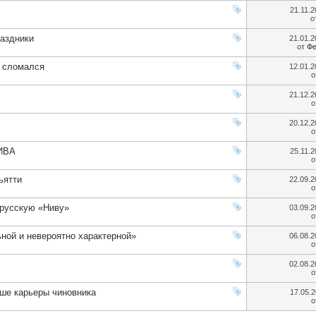
21.11.
о
раздники
21.01.
от
Фе
m сломался
12.01.
о
21.12.
о
20.12.
о
НИВА
25.11.
о
ьятти
22.09.
о
 русскую «Ниву»
03.09.
о
ной и невероятно характерной»
06.08.
о
02.08.
о
чше карьеры чиновника
17.05.
о