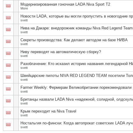
Модернизированная гоночная LADA Niva Sport T2
More
Новости LADA, которые вы могли пропустить в новогодние п
svett
Нива на Дакаре: внедорожник команды Niva Red Legend Tea
svett
Секреты производства: Как делают автодом на базе НИВА
svett
Ниву переводят на автоматическую сборку?
svett
Разоблачение: Кто исказил историю названия легендарной 
svett
Швейцарские пилоты NIVA RED LEGEND TEAM посетили Тол
svett
Farmer Weekly: Фермерам Великобритании порекомендовали
svett
Британцы назвали LADA Niva «надежной, солидной, олдскуль
svett
Крым переходит на Niva Travel
svett
Ностальгия по-фински: Когда автопрокат советских LADA лу
svett