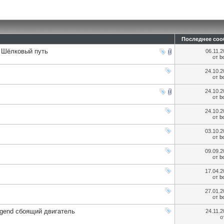
Последнее со
 Шёлковый путь
06.11.
от
b
24.10.
от
b
24.10.
от
b
24.10.
от
b
03.10.
от
b
09.09.
от
b
17.04.
от
b
27.01.
от
b
egend сбоящий двигатель
24.11.
о