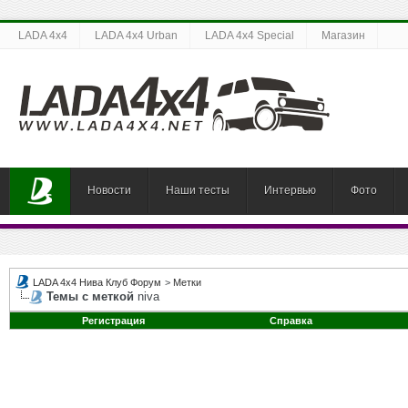
LADA 4x4
LADA 4x4 Urban
LADA 4x4 Special
Магазин
Новости
Наши тесты
Интервью
Фото
LADA 4x4 Нива Клуб Форум
>
Метки
Темы с меткой
niva
Регистрация
Справка