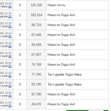
2023
19:40
0
116,100
Наши тесты
т
More
2022
10:45
1
182,614
Новости Лада 4х4
дулов
2022
15:26
0
96,724
Новости Лада 4х4
т
svett
2021
19:14
0
87,448
Новости Лада 4х4
т
svett
2021
18:44
0
83,458
Новости Лада 4х4
т
svett
2021
16:32
0
67,057
Новости Лада 4х4
т
svett
2021
18:04
0
74,769
Новости Лада 4х4
т
svett
2021
12:33
0
77,765
Тест-драйв Лада Нива
т
svett
2021
15:16
0
83,785
Тест-драйв Лада Нива
т
svett
2021
18:46
0
87,780
Новости Лада 4х4
т
svett
2021
11:54
0
49,470
Новости Лада 4х4
т
svett