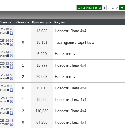
Страница 1 из 3
1
2
3
>
общение
Ответов
Просмотров
Раздел
2025
10:28
1
13,033
Новости Лада 4х4
okareff
2025
14:19
0
18,131
Тест-драйв Лада Нива
okareff
2025
14:12
1
6,220
Наши тесты
okareff
2025
13:08
1
12,777
Новости Лада 4х4
okareff
2025
13:43
2
20,993
Наши тесты
okareff
2025
00:25
0
15,013
Новости Лада 4х4
okareff
2025
17:36
1
18,963
Новости Лада 4х4
okareff
2025
12:42
2
116,635
Новости Лада 4х4
okareff
2023
22:48
0
64,285
Новости Лада 4х4
т
More