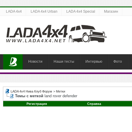
LADA 4x4
LADA 4x4 Urban
LADA 4x4 Special
Магазин
Новости
Наши тесты
Интервью
Фото
LADA 4x4 Нива Клуб Форум
>
Метки
Темы с меткой
land rover defender
Регистрация
Справка