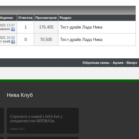
общение
Ответов
Просмотров
Раздел
2022
13:37
1
176,405
Тест-драйв Лада Нива
Butusov
2021
18:32
0
70,505
Тест-драйв Лада Нива
от
svett
Обратная связь
-
Архив
-
Вверх
Нива Клуб
Спросите о новой LADA 4x4 у
специалистов АВТОВАЗа.
Нива 4х4