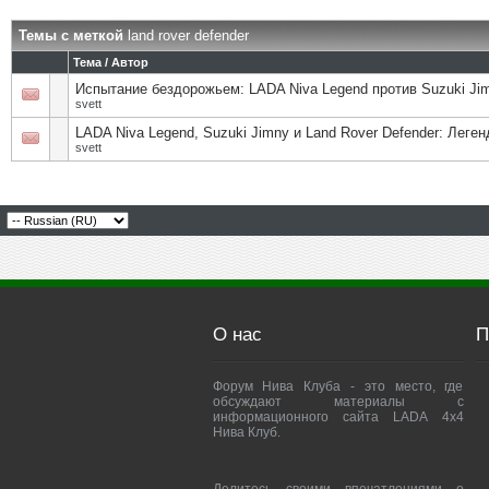
Темы с меткой
land rover defender
Тема / Автор
Испытание бездорожьем: LADA Niva Legend против Suzuki Jim
svett
LADA Niva Legend, Suzuki Jimny и Land Rover Defender: Леге
svett
О нас
П
Форум Нива Клуба - это место, где
обсуждают материалы с
информационного сайта LADA 4x4
Нива Клуб.