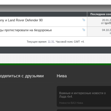
Последнее со
ny и Land Rover Defender 90
20.01.
от
Igor
нды протестировали на бездорожье
04.10.
Текущее время:
11:31
. Часовой пояс GMT +4.
оделиться с друзьями
Нива
Важные и интересные новости о
Лада 4х4.
Новости ВАЗ Нива