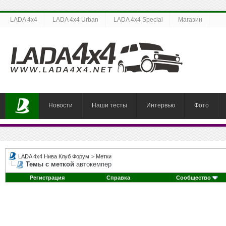
LADA 4x4
LADA 4x4 Urban
LADA 4x4 Special
Магазин
Новости
Наши тесты
Интервью
Фото
LADA 4x4 Нива Клуб Форум
>
Метки
Темы с меткой
автокемпер
Регистрация
Справка
Сообщество