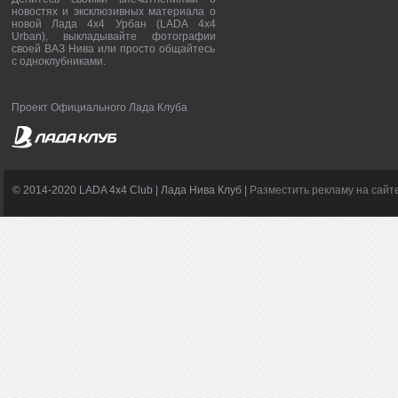
новостях и эксклюзивных материала о
новой Лада 4х4 Урбан (LADA 4x4
Urban), выкладывайте фотографии
своей ВАЗ Нива или просто общайтесь
с одноклубниками.
Проект Официального Лада Клуба
© 2014-2020 LADA 4x4 Club | Лада Нива Клуб |
Разместить рекламу на сайт