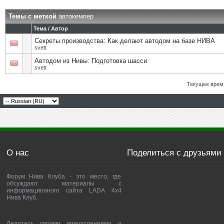
Темы с меткой
автокемпер
Тема / Автор
Секреты производства: Как делают автодом на базе НИВА
svett
Автодом из Нивы: Подготовка шасси
svett
Текущее врем
О нас
Поделиться с друзьями
Форум Нива Клуба - это место, где
обсуждают материалы с
информационного сайта LADA 4x4
Нива Клуб.
Делитесь своими впечатлениями о