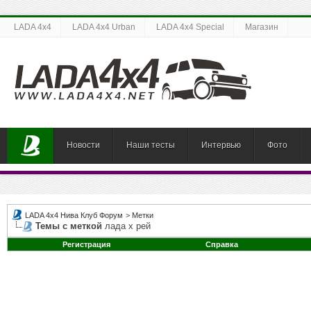
LADA 4x4
LADA 4x4 Urban
LADA 4x4 Special
Магазин
Новости
Наши тесты
Интервью
Фото
LADA 4x4 Нива Клуб Форум
>
Метки
Темы с меткой
лада х рей
Регистрация
Справка