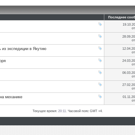
Последнее соо
19.10.2
о
28.09.2
о
 из экспедиции в Якутию
12.04.2
о
оря
24.03.2
о
06.03.2
о
27.02.2
о
 на механике
01.11.2
о
Текущее время:
20:11
. Часовой пояс GMT +4.