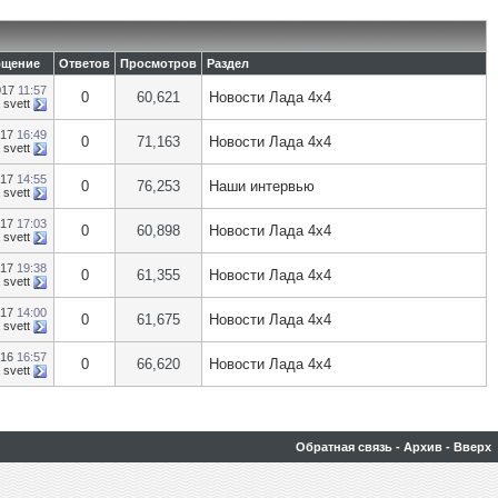
бщение
Ответов
Просмотров
Раздел
017
11:57
0
60,621
Новости Лада 4х4
т
svett
017
16:49
0
71,163
Новости Лада 4х4
т
svett
017
14:55
0
76,253
Наши интервью
т
svett
017
17:03
0
60,898
Новости Лада 4х4
т
svett
017
19:38
0
61,355
Новости Лада 4х4
т
svett
017
14:00
0
61,675
Новости Лада 4х4
т
svett
016
16:57
0
66,620
Новости Лада 4х4
т
svett
Обратная связь
-
Архив
-
Вверх