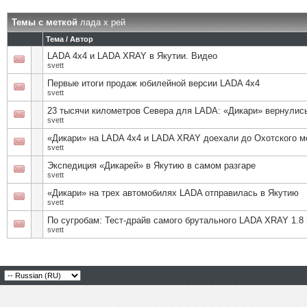
Темы с меткой
лада х рей
Тема / Автор
LADA 4x4 и LADA XRAY в Якутии. Видео
svett
Первые итоги продаж юбилейной версии LADA 4х4
svett
23 тысячи километров Севера для LADA: «Дикари» вернулись
svett
«Дикари» на LADA 4x4 и LADA XRAY доехали до Охотского м
svett
Экспедиция «Дикарей» в Якутию в самом разгаре
svett
«Дикари» на трех автомобилях LADA отправилась в Якутию
svett
По сугробам: Тест-драйв самого брутального LADA XRAY 1.8
svett