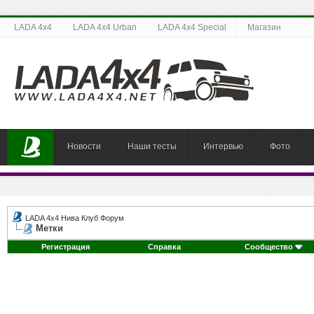
LADA 4x4
LADA 4x4 Urban
LADA 4x4 Special
Магазин
Новости
Наши тесты
Интервью
Фото
LADA 4x4 Нива Клуб Форум
Метки
Регистрация
Справка
Сообщество