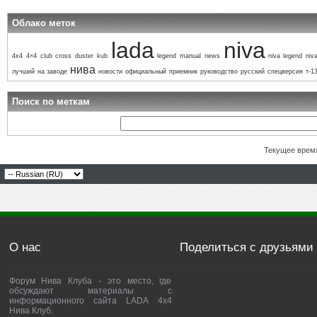
Облако меток
lada
niva
4x4
4×4
club
cross
duster
kub
legend
manual
news
niva legend
niva
нива
лучший
на заводе
новости
официальный
приемник
руководство
русский
спецверсия
т-1
Поиск по меткам
Текущее врем
О нас
Поделиться с друзьями
Форум Нива Клуба - это место, где
обсуждают материалы с
информационного сайта LADA 4x4
Нива Клуб.