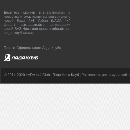
Делитесь своими впечатлениями о
новостях и эксклюзивных материала о
новой Лада 4х4 Урбан (LADA 4x4
Urban), выкладывайте фотографии
своей ВАЗ Нива или просто общайтесь
с одноклубниками.
Проект Официального Лада Клуба
© 2014-2020 LADA 4x4 Club | Лада Нива Клуб |
Разместить рекламу на сайт