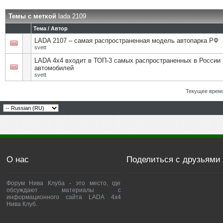
Темы с меткой
lada 2109
Тема / Автор
LADA 2107 – самая распространенная модель автопарка РФ
svett
LADA 4х4 входит в ТОП-3 самых распространенных в России
автомобилей
svett
Текущее врем
О нас
Поделиться с друзьями
Форум Нива Клуба - это место, где
обсуждают материалы с
информационного сайта LADA 4x4
Нива Клуб.