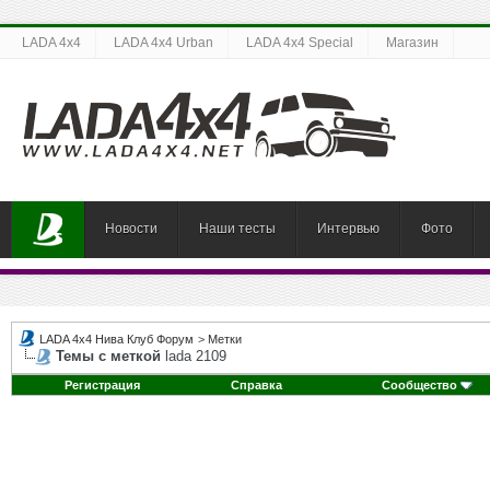
LADA 4x4
LADA 4x4 Urban
LADA 4x4 Special
Магазин
Новости
Наши тесты
Интервью
Фото
LADA 4x4 Нива Клуб Форум
>
Метки
Темы с меткой
lada 2109
Регистрация
Справка
Сообщество