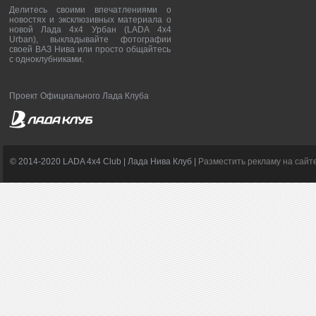
Делитесь своими впечатлениями о
новостях и эксклюзивных материала о
новой Лада 4х4 Урбан (LADA 4x4
Urban), выкладывайте фотографии
своей ВАЗ Нива или просто общайтесь
с одноклубниками.
Проект Официального Лада Клуба
© 2014-2020 LADA 4x4 Club | Лада Нива Клуб |
Разместить рекламу на сайт