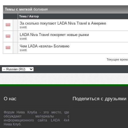
Темы с меткой
боливия
Тема / Автор
За сколько покупают LADA Niva Travel в Америке
svett
LADA Niva Travel покоряет новые рынки
svett
Чем LADA «взяла» Боливию
svett
Текущее врем
О нас
Поделиться с друзьями
Форум Нива Клуба - это место, где
обсуждают материалы с
информационного сайта LADA 4x4
Нива Клуб.