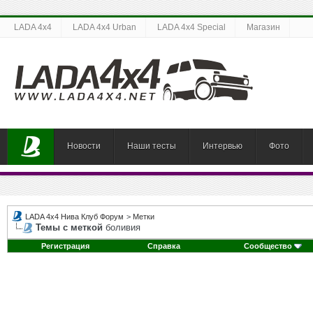
LADA 4x4
LADA 4x4 Urban
LADA 4x4 Special
Магазин
Новости
Наши тесты
Интервью
Фото
LADA 4x4 Нива Клуб Форум
>
Метки
Темы с меткой
боливия
Регистрация
Справка
Сообщество