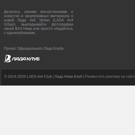
Делитесь своими впечатлениями о
новостях и эксклюзивных материала о
новой Лада 4х4 Урбан (LADA 4x4
Urban), выкладывайте фотографии
своей ВАЗ Нива или просто общайтесь
с одноклубниками.
Проект Официального Лада Клуба
© 2014-2020 LADA 4x4 Club | Лада Нива Клуб |
Разместить рекламу на сайт