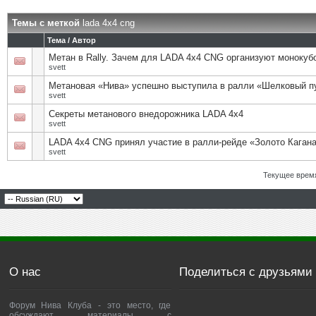
Темы с меткой
lada 4х4 cng
Тема / Автор
Метан в Rally. Зачем для LADA 4x4 CNG организуют монокуб
svett
Метановая «Нива» успешно выступила в ралли «Шелковый п
svett
Секреты метанового внедорожника LADA 4x4
svett
LADA 4х4 CNG принял участие в ралли-рейде «Золото Кагана
svett
Текущее врем
О нас
Поделиться с друзьями
Форум Нива Клуба - это место, где
обсуждают материалы с