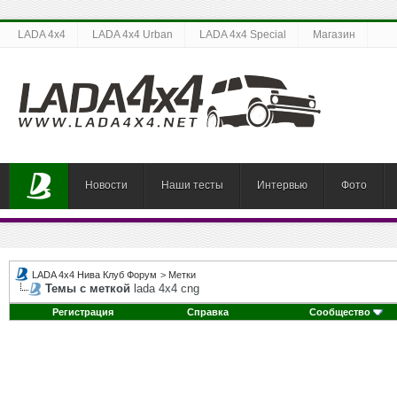
LADA 4x4
LADA 4x4 Urban
LADA 4x4 Special
Магазин
Новости
Наши тесты
Интервью
Фото
LADA 4x4 Нива Клуб Форум
>
Метки
Темы с меткой
lada 4х4 cng
Регистрация
Справка
Сообщество