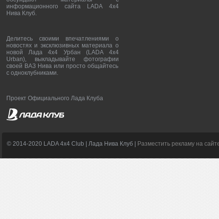
информационного сайта LADA 4x4
Нива Клуб.
Делитесь своими впечатлениями о
новостях и эксклюзивных материала о
новой Лада 4х4 Урбан (LADA 4x4
Urban), выкладывайте фотографии
своей ВАЗ Нива или просто общайтесь
с одноклубниками.
Проект Официального Лада Клуба
© 2014-2020 LADA 4x4 Club | Лада Нива Клуб |
Разместить рекламу на сайт