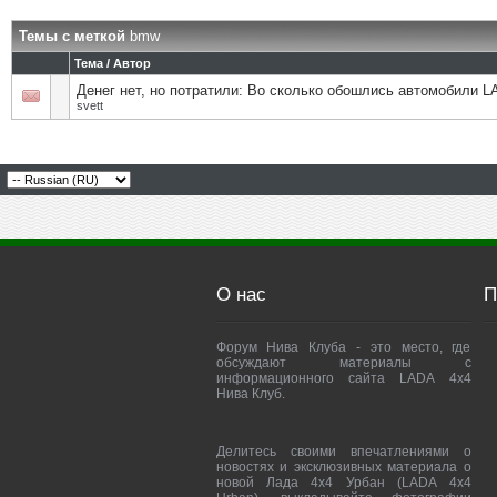
Темы с меткой
bmw
Тема / Автор
Денег нет, но потратили: Во сколько обошлись автомобили 
svett
О нас
П
Форум Нива Клуба - это место, где
обсуждают материалы с
информационного сайта LADA 4x4
Нива Клуб.
Делитесь своими впечатлениями о
новостях и эксклюзивных материала о
новой Лада 4х4 Урбан (LADA 4x4