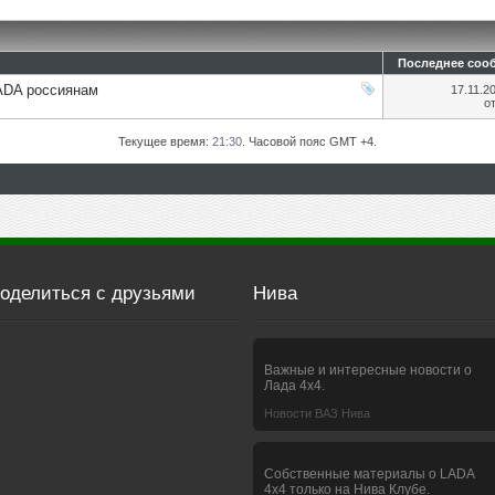
Последнее соо
LADA россиянам
17.11.2
о
Текущее время:
21:30
. Часовой пояс GMT +4.
оделиться с друзьями
Нива
Важные и интересные новости о
Лада 4х4.
Новости ВАЗ Нива
Собственные материалы о LADA
4x4 только на Нива Клубе.