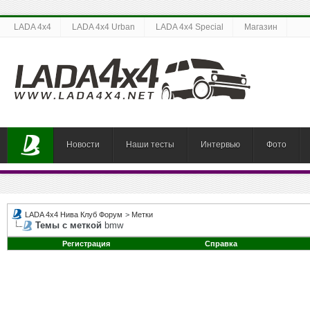
LADA 4x4
LADA 4x4 Urban
LADA 4x4 Special
Магазин
Новости
Наши тесты
Интервью
Фото
LADA 4x4 Нива Клуб Форум
>
Метки
Темы с меткой
bmw
Регистрация
Справка