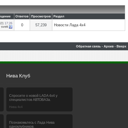
бщение
Ответов
Просмотров
Раздел
021
17:26
0
57,239
Новости Лада 4х4
т
svett
Обратная связь
-
Архив
-
Вверх
Нива Клуб
Спросите о новой LADA 4x4 у
специалистов АВТОВАЗа.
Нива 4х4
Познакомьтесь с Лада Нива
одноклубников.