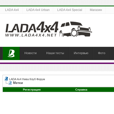
LADA 4x4
LADA 4x4 Urban
LADA 4x4 Special
Магазин
Новости
Наши тесты
Интервью
Фото
LADA 4x4 Нива Клуб Форум
Метки
Регистрация
Справка