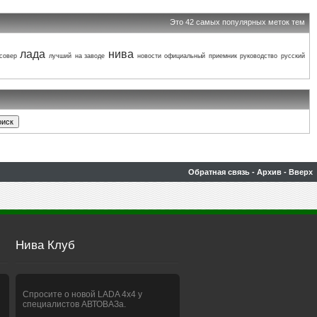
Это 42 самых популярных меток тем
лада
нива
совер
лучший
на заводе
новости
официальный
приемник
руководство
русский
Обратная связь
-
Архив
-
Вверх
Нива Клуб
Спросите о новой LADA 4x4 у
специалистов АВТОВАЗа.