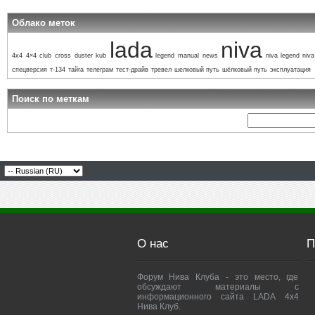
Облако меток
lada
niva
4x4
4×4
club
cross
duster
kub
legend
manual
news
niva legend
niva
спецверсия
т-134
тайга
телеграм
тест-драйв
тревел
шелковый путь
шёлковый путь
эксплуатация
Поиск по меткам
О нас
П
Форум Нива Клуба - это место, где
обсуждают материалы с
информационного сайта LADA 4x4
Нива Клуб.