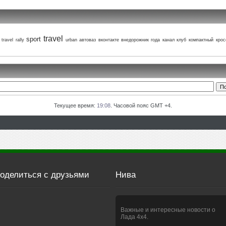
travel
sport
 travel
rally
urban
автоваз
вконтакте
внедорожник года
канал
клуб
компактный
крос
Текущее время:
19:08
. Часовой пояс GMT +4.
оделиться с друзьями
Нива
Важные и интересные новости о
Лада 4х4.