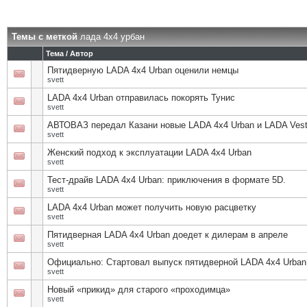
Темы с меткой
лада 4х4 урбан
Тема / Автор
Пятидверную LADA 4х4 Urban оценили немцы
svett
LADA 4х4 Urban отправилась покорять Тунис
svett
АВТОВАЗ передал Казани новые LADA 4х4 Urban и LADA Ves
svett
Женский подход к эксплуатации LADA 4х4 Urban
svett
Тест-драйв LADA 4x4 Urban: приключения в формате 5D.
svett
LADA 4х4 Urban может получить новую расцветку
svett
Пятидверная LADA 4x4 Urban доедет к дилерам в апреле
svett
Официально: Стартовал выпуск пятидверной LADA 4х4 Urban
svett
Новый «прикид» для старого «проходимца»
svett