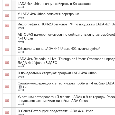
LADA 4x4 Urban начнут собирать в Казахстане
svett
У LADA 4х4 Urban появится парктроник
svett
Инфографика: ТОП-20 регионов РФ по продажам LADA 4x4 U
svett
АВТОВАЗ намерен ежемесячно собирать тысячу автомобиле
4x4 Urban
svett
Объявлена цена LADA 4x4 Urban: 402 тысячи рублей
svett
LADA 4x4 Reloads in Live! Through an Urban: Стартовали прод
ЛАДА 4х4 Урбан+ВИДЕО
svett
В понедельник стартуют продажи LADA 4x4 Urban
svett
Онлайн-конференция с участниками пробега «Я люблю LADA
(
1
2
)
svett
Участники автопробега «Я люблю LADA» в 9-ти городах Росс
представят автомобили линейки LADA Cross
svett
В Санкт-Петербурге представят LADA 4x4 Urban
svett