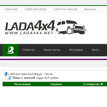
LADA 4x4
LADA 4x4 Urban
LADA 4x4 Special
Магазин
Новости
Наши тесты
Интервью
Фото
LADA 4x4 Нива Клуб Форум
>
Метки
Темы с меткой
лада 4х4 урбан
Регистрация
Справка
Сообщество