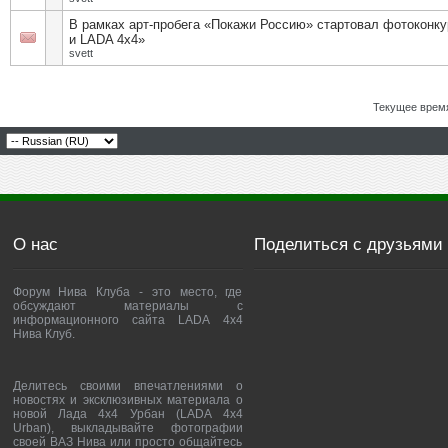
В рамках арт-пробега «Покажи Россию» стартовал фотоконку
и LADA 4х4»
svett
Текущее врем
О нас
Поделиться с друзьями
Форум Нива Клуба - это место, где
обсуждают материалы с
информационного сайта LADA 4x4
Нива Клуб.
Делитесь своими впечатлениями о
новостях и эксклюзивных материала о
новой Лада 4х4 Урбан (LADA 4x4
Urban), выкладывайте фотографии
своей ВАЗ Нива или просто общайтесь