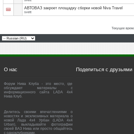
svett
АВТОВАЗ закроет площадку сборки новой Niva Travel
svett
Текущее врем
О нас
Поделиться с друзьями
Форум Нива Клуба - это место, где
обсуждают материалы с
информационного сайта LADA 4x4
Нива Клуб.
Делитесь своими впечатлениями о
новостях и эксклюзивных материала о
новой Лада 4х4 Урбан (LADA 4x4
Urban), выкладывайте фотографии
своей ВАЗ Нива или просто общайтесь
с одноклубниками.