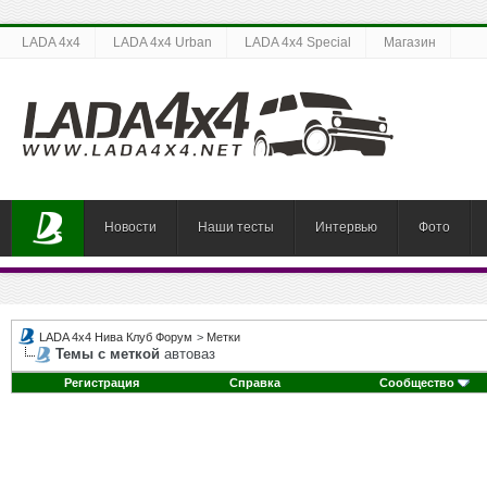
LADA 4x4
LADA 4x4 Urban
LADA 4x4 Special
Магазин
Новости
Наши тесты
Интервью
Фото
LADA 4x4 Нива Клуб Форум
>
Метки
Темы с меткой
автоваз
Регистрация
Справка
Сообщество