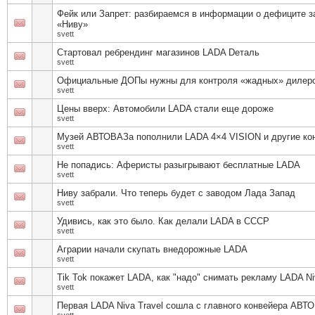
Фейк или Запрет: разбираемся в информации о дефиците з
«Ниву»
svett
Стартовал ребрендинг магазинов LADA Dеталь
svett
Официальные ДОПы нужны для контроля «жадных» дилер
svett
Цены вверх: Автомобили LADA стали еще дороже
svett
Музей АВТОВАЗа пополнили LADA 4×4 VISION и другие ко
svett
Не попадись: Аферисты разыгрывают бесплатные LADA
svett
Ниву забрали. Что теперь будет с заводом Лада Запад
svett
Удивись, как это было. Как делали LADA в СССР
svett
Аграрии начали скупать внедорожные LADA
svett
Tik Tok покажет LADA, как "надо" снимать рекламу LADA Ni
svett
Первая LADA Niva Travel сошла с главного конвейера АВТ