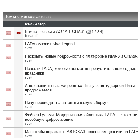
Темы с меткой
автоваз
Тема / Автор
Важно:
Новости АО "АВТОВАЗ"
(
1
2
3
4
)
bokareff
LADA обновит Niva Legend
svett
Раскрыты новые подробности о платформе Niva-3 и Granta-
svett
Новости LADA, которые вы могли пропустить в новогодние
праздники
svett
А не спеши ты нас «хоронить»: Выпуск пятидверной Нивы
продолжается
svett
Ниву переводят на автоматическую сборку?
svett
Фабьен Гульми: Модернизация айдентики LADA — это отве
всеобщую цифровизацию
svett
Масштабы поражают: АВТОВАЗ переписал ценники на LAD
svett