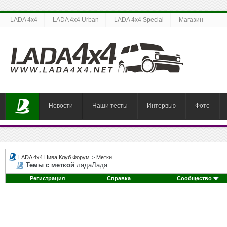
LADA 4x4
LADA 4x4 Urban
LADA 4x4 Special
Магазин
Новости
Наши тесты
Интервью
Фото
LADA 4x4 Нива Клуб Форум
>
Метки
Темы с меткой
ладаЛада
Регистрация
Справка
Сообщество