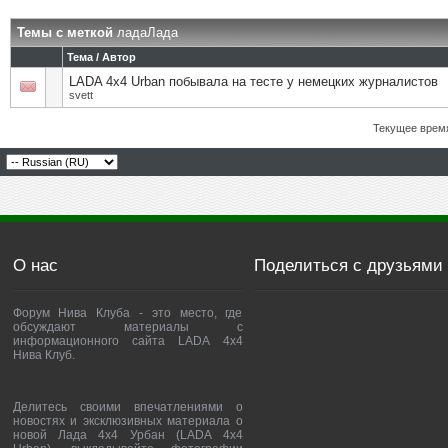
Темы с меткой
ладаЛада
Тема / Автор
LADA 4x4 Urban побывала на тесте у немецких журналистов
svett
Текущее врем
О нас
Поделиться с друзьями
Форум Нива Клуба - это место, где
обсуждают материалы с
информационного сайта LADA 4x4
Нива Клуб.
Делитесь своими впечатлениями о
новостях и эксклюзивных материала о
новой Лада 4х4 Урбан (LADA 4x4