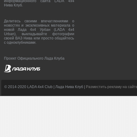
информационного сайта LADA 4x4
Нива Клуб.
Делитесь своими впечатлениями о
новостях и эксклюзивных материала о
новой Лада 4х4 Урбан (LADA 4x4
Urban), выкладывайте фотографии
своей ВАЗ Нива или просто общайтесь
с одноклубниками.
Проект Официального Лада Клуба
© 2014-2020 LADA 4x4 Club | Лада Нива Клуб |
Разместить рекламу на сайт