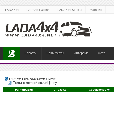
LADA 4x4
LADA 4x4 Urban
LADA 4x4 Special
Магазин
Новости
Наши тесты
Интервью
Фото
LADA 4x4 Нива Клуб Форум
>
Метки
Темы с меткой
suzuki jimny
Регистрация
Справка
Сообщество