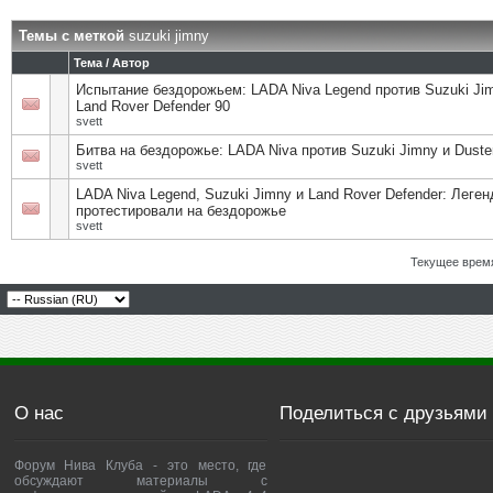
Темы с меткой
suzuki jimny
Тема / Автор
Испытание бездорожьем: LADA Niva Legend против Suzuki Ji
Land Rover Defender 90
svett
Битва на бездорожье: LADA Niva против Suzuki Jimny и Duste
svett
LADA Niva Legend, Suzuki Jimny и Land Rover Defender: Леге
протестировали на бездорожье
svett
Текущее врем
О нас
Поделиться с друзьями
Форум Нива Клуба - это место, где
обсуждают материалы с