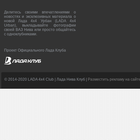
Делитесь своими впечатлениями о
новостях и эксклюзивных материала о
новой Лада 4х4 Урбан (LADA 4x4
Urban), выкладывайте фотографии
своей ВАЗ Нива или просто общайтесь
с одноклубниками.
Проект Официального Лада Клуба
© 2014-2020 LADA 4x4 Club | Лада Нива Клуб |
Разместить рекламу на сайт