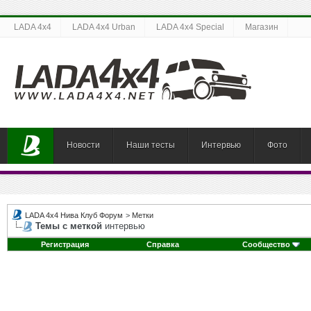
LADA 4x4
LADA 4x4 Urban
LADA 4x4 Special
Магазин
Новости
Наши тесты
Интервью
Фото
LADA 4x4 Нива Клуб Форум
>
Метки
Темы с меткой
интервью
Регистрация
Справка
Сообщество