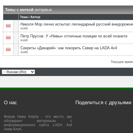
Темы с меткой
интервью
Тема / Автор
Николя Мор лично испытал легендарный русский внедорожн
svett
Петр Прусов: У «Нивы» отличные позиции по всей планете
svett
Секреты «Дикарей»: как покорить Север на LADA 4х4
svett
Текущее врем
О нас
Поделиться с друзьями
Форум Нива Клуба - это место, где
обсуждают материалы с
информационного сайта LADA 4x4
Нива Клуб.