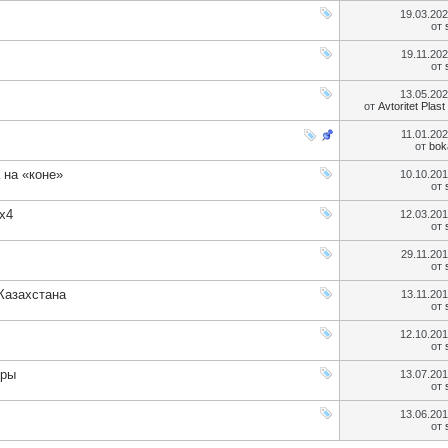
19.03.20
от
19.11.20
от
13.05.20
от
Avtoritet Plast
11.01.20
от
bok
 на «коне»
10.10.20
от
х4
12.03.20
от
29.11.20
от
Казахстана
13.11.20
от
12.10.20
от
еры
13.07.20
от
13.06.20
от