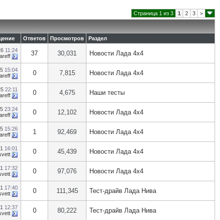
Страница 1 из 3
1
2
3
>
щение
Ответов
Просмотров
Раздел
26
11:24
37
30,031
Новости Лада 4х4
areff
25
15:04
0
7,815
Новости Лада 4х4
areff
25
22:11
0
4,675
Наши тесты
areff
25
23:24
0
12,102
Новости Лада 4х4
areff
25
15:26
1
92,469
Новости Лада 4х4
areff
21
16:01
0
45,439
Новости Лада 4х4
svett
21
17:32
0
97,076
Новости Лада 4х4
svett
21
17:40
0
111,345
Тест-драйв Лада Нива
svett
21
12:37
0
80,222
Тест-драйв Лада Нива
svett