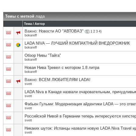
Темы с меткой
лада
Тема / Автор
Важно:
Новости АО "АВТОВАЗ"
(
1
2
3
4
)
bokareff
LADA NIVA — ЛУЧШИЙ КОМПАКТНЫЙ ВНЕДОРОЖНИК
bokareff
Обзор Нивы "Тайга"
bokareff
Новая Нива Тревел с мотором 1.8 литра
bokareff
Важно:
ВСЕМ ЛЮБИТЕЛЯМ LADA!
svett
LADA Niva в Канаде назвали очаровательным, причудливым
svett
Фабьен Гульми: Модернизация айдентики LADA — это отв
svett
Российской Нивой в Германии теперь интересуются хипстер
svett
Никаких шуток: Испанцы назвали новую LADA Niva Travel
svett