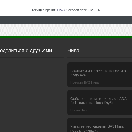
Текущее время:
17:43
. Часовой пояс GMT +4.
оделиться с друзьями
Нива
Важные и интересные новости о
Лада 4х4.
Новости ВАЗ Нива
Собственные материалы о LADA
4x4 только на Нива Клубе.
Новая Нива
Читайте тест-драйвы ВАЗ Нива
перед покупкой.