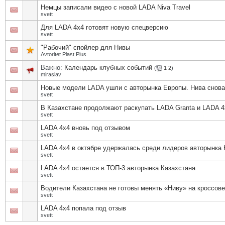
Немцы записали видео с новой LADA Niva Travel
svett
Для LADA 4x4 готовят новую спецверсию
svett
"Рабочий" спойлер для Нивы
Avtoritet Plast Plus
Важно:
Календарь клубных событий
(
1
2
)
miraslav
Новые модели LADA ушли с авторынка Европы. Нива снова
svett
В Казахстане продолжают раскупать LADA Granta и LADA 4
svett
LADA 4х4 вновь под отзывом
svett
LADA 4х4 в октябре удержалась среди лидеров авторынка 
svett
LADA 4х4 остается в ТОП-3 авторынка Казахстана
svett
Водители Казахстана не готовы менять «Ниву» на кроссов
svett
LADA 4х4 попала под отзыв
svett