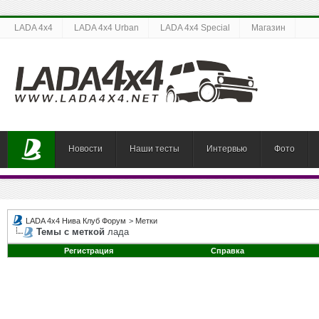
LADA 4x4
LADA 4x4 Urban
LADA 4x4 Special
Магазин
Новости
Наши тесты
Интервью
Фото
LADA 4x4 Нива Клуб Форум
>
Метки
Темы с меткой
лада
Регистрация
Справка