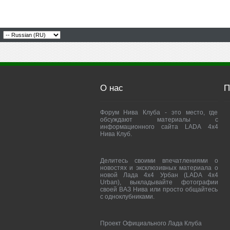
О нас
П
Форум Нива Клуба - это место, где
обсуждают материалы с
информационного сайта LADA 4x4
Нива Клуб.
Делитесь своими впечатлениями о
новостях и эксклюзивных материала о
новой Лада 4х4 Урбан (LADA 4x4
Urban), выкладывайте фотографии
своей ВАЗ Нива или просто общайтесь
с одноклубниками.
Проект Официального Лада Клуба