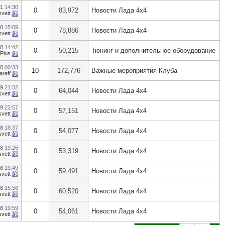
21
14:30
0
83,972
Новости Лада 4х4
svett
20
15:09
0
78,886
Новости Лада 4х4
svett
20
14:42
0
50,215
Тюнинг и дополнительное оборудование
 Plus
20
00:33
10
172,776
Важные мероприятия Клуба
areff
19
21:32
0
64,044
Новости Лада 4х4
svett
19
22:57
0
57,151
Новости Лада 4х4
svett
18
18:37
0
54,077
Новости Лада 4х4
svett
18
19:26
0
53,319
Новости Лада 4х4
svett
18
19:49
0
59,491
Новости Лада 4х4
svett
18
15:56
0
60,520
Новости Лада 4х4
svett
18
19:59
0
54,061
Новости Лада 4х4
svett