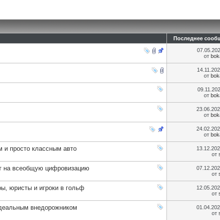
Последнее сооб
07.05.20
от
bok
14.11.20
от
bok
09.11.20
от
bok
23.06.20
от
bok
24.02.20
от
bok
 и просто классным авто
13.12.20
от
ет на всеобщую цифровизацию
07.12.20
от
ы, юристы и игроки в гольф
12.05.20
от
 идеальным внедорожником
01.04.20
от