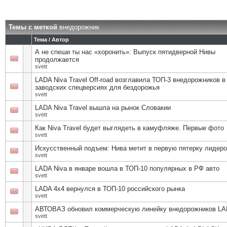
Темы с меткой
внедорожник
Тема / Автор
А не спеши ты нас «хоронить»: Выпуск пятидверной Нивы
продолжается
svett
LADA Niva Travel Off-road возглавила ТОП-3 внедорожников в
заводских спецверсиях для бездорожья
svett
LADA Niva Travel вышла на рынок Словакии
svett
Как Niva Travel будет выглядеть в камуфляже. Первые фото
svett
Искусственный подъем: Нива метит в первую пятерку лидеро
svett
LADA Niva в январе вошла в ТОП-10 популярных в РФ авто
svett
LADA 4х4 вернулся в ТОП-10 российского рынка
svett
АВТОВАЗ обновил коммерческую линейку внедорожников LA
svett