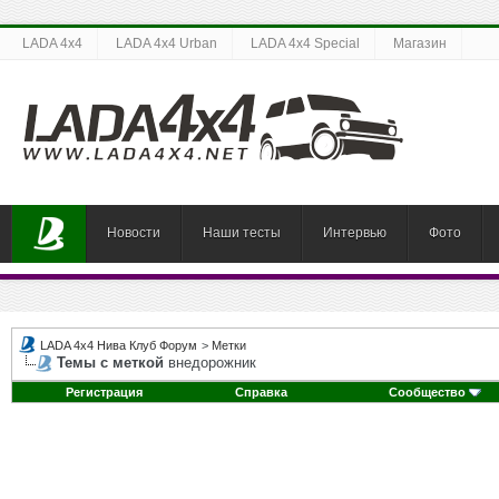
LADA 4x4
LADA 4x4 Urban
LADA 4x4 Special
Магазин
Новости
Наши тесты
Интервью
Фото
LADA 4x4 Нива Клуб Форум
>
Метки
Темы с меткой
внедорожник
Регистрация
Справка
Сообщество