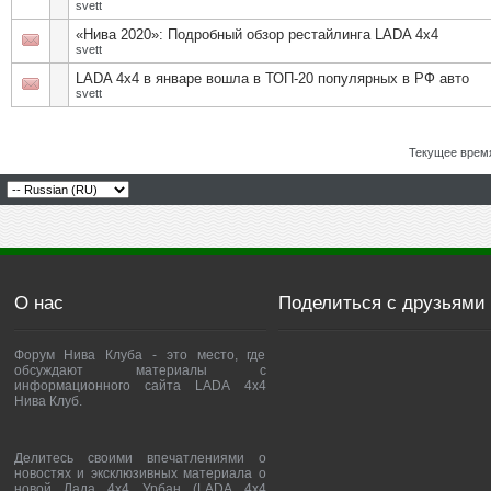
svett
«Нива 2020»: Подробный обзор рестайлинга LADA 4х4
svett
LADA 4х4 в январе вошла в ТОП-20 популярных в РФ авто
svett
Текущее врем
О нас
Поделиться с друзьями
Форум Нива Клуба - это место, где
обсуждают материалы с
информационного сайта LADA 4x4
Нива Клуб.
Делитесь своими впечатлениями о
новостях и эксклюзивных материала о
новой Лада 4х4 Урбан (LADA 4x4