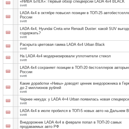
«НИВА БЛЕК»: Первый обзор спецверсии LADA 4х4 BLACK
svett
LADA 4х4 в октябре повысил позиции в ТОП-25 автобестселл
России
svett
LADA 4x4, Hyundai Creta или Renault Duster: какой SUV выгод
содержать?
svett
Раскрыта цветовая гамма LADA 4x4 Urban Black
svett
На LADA 4х4 модернизировали уплотнители стекол
svett
LADA 4х4 сохраняет позиции в ТОП-20 бестселлеров авторын
России
svett
Какие доработки «Нивы» доводят ценник внедорожника в Гер
до 2 миллионов рублей
svett
Чернее некуда: у LADA 4×4 Urban появилась новая спецверс
svett
LADA 4x4 в июле пробился в ТОП-5 новых авто на Дальнем В
svett
Внедорожник LADA 4х4 в феврале попал в ТОП-20 самых
продаваемых авто РФ