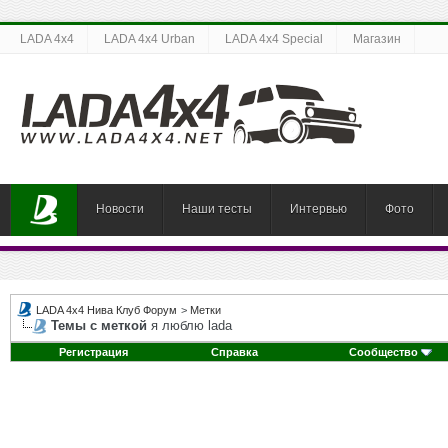
LADA 4x4
LADA 4x4 Urban
LADA 4x4 Special
Магазин
Новости
Наши тесты
Интервью
Фото
LADA 4x4 Нива Клуб Форум
>
Метки
Темы с меткой
я люблю lada
Регистрация
Справка
Сообщество