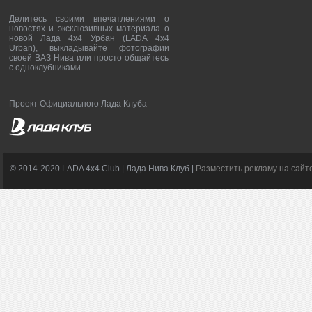
Делитесь своими впечатлениями о
новостях и эксклюзивных материала о
новой Лада 4х4 Урбан (LADA 4x4
Urban), выкладывайте фотографии
своей ВАЗ Нива или просто общайтесь
с одноклубниками.
Проект Официального Лада Клуба
© 2014-2020 LADA 4x4 Club | Лада Нива Клуб |
Разместить рекламу на сайт