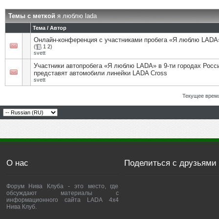
Темы с меткой
я люблю lada
Тема / Автор
Онлайн-конференция с участниками пробега «Я люблю LADA
(
1
2
)
svett
Участники автопробега «Я люблю LADA» в 9-ти городах Росс
представят автомобили линейки LADA Cross
svett
Текущее врем
О нас
Поделиться с друзьями
Форум Нива Клуба - это место, где
обсуждают материалы с
информационного сайта LADA 4x4
Нива Клуб.