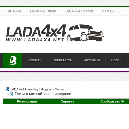
LADA 4x4
LADA 4x4 Urban
LADA 4x4 Special
Магазин
Новости
Наши тесты
Интервью
Фото
LADA 4x4 Нива Клуб Форум
>
Метки
Темы с меткой
lada в иордании
Регистрация
Справка
Сообщество