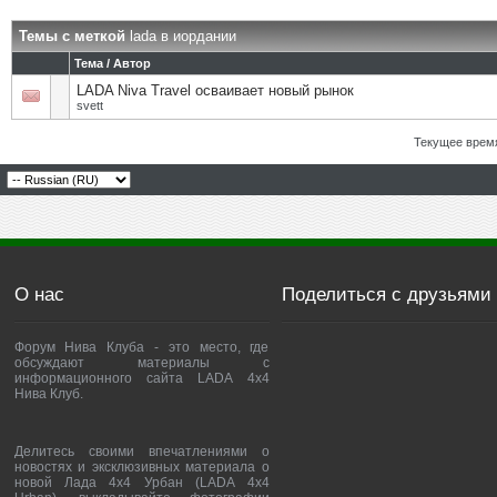
Темы с меткой
lada в иордании
Тема / Автор
LADA Niva Travel осваивает новый рынок
svett
Текущее врем
О нас
Поделиться с друзьями
Форум Нива Клуба - это место, где
обсуждают материалы с
информационного сайта LADA 4x4
Нива Клуб.
Делитесь своими впечатлениями о
новостях и эксклюзивных материала о
новой Лада 4х4 Урбан (LADA 4x4