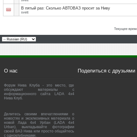
svett
В пятый раз: Сколько АВТОВАЗ просит за Ниву
svett
Текущее врем
О нас
Поделиться с друзьями
Форум Нива Клуба - это место, где
обсуждают материалы с
информационного сайта LADA 4x4
Нива Клуб.
Делитесь своими впечатлениями о
новостях и эксклюзивных материала о
новой Лада 4х4 Урбан (LADA 4x4
Urban), выкладывайте фотографии
своей ВАЗ Нива или просто общайтесь
с одноклубниками.