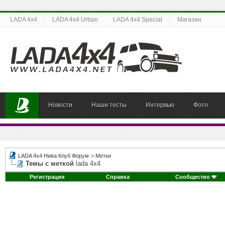
LADA 4x4
LADA 4x4 Urban
LADA 4x4 Special
Магазин
Новости
Наши тесты
Интервью
Фото
LADA 4x4 Нива Клуб Форум
>
Метки
Темы с меткой
lada 4х4
Регистрация
Справка
Сообщество