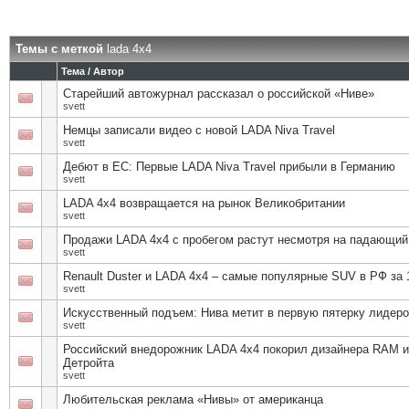
Темы с меткой
lada 4х4
Тема / Автор
Старейший автожурнал рассказал о российской «Ниве»
svett
Немцы записали видео с новой LADA Niva Travel
svett
Дебют в ЕС: Первые LADA Niva Travel прибыли в Германию
svett
LADA 4x4 возвращается на рынок Великобритании
svett
Продажи LADA 4х4 с пробегом растут несмотря на падающий
svett
Renault Duster и LADA 4x4 – самые популярные SUV в РФ за 
svett
Искусственный подъем: Нива метит в первую пятерку лидеро
svett
Российский внедорожник LADA 4х4 покорил дизайнера RAM и
Детройта
svett
Любительская реклама «Нивы» от американца