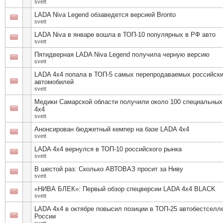
svett
LADA Niva Legend обзаведется версией Bronto
svett
LADA Niva в январе вошла в ТОП-10 популярных в РФ авто
svett
Пятидверная LADA Niva Legend получила черную версию
svett
LADA 4х4 попала в ТОП-5 самых перепродаваемых российск
автомобилей
svett
Медики Самарской области получили около 100 специальны
4х4
svett
Анонсирован бюджетный кемпер на базе LADA 4х4
svett
LADA 4х4 вернулся в ТОП-10 российского рынка
svett
В шестой раз: Сколько АВТОВАЗ просит за Ниву
svett
«НИВА БЛЕК»: Первый обзор спецверсии LADA 4х4 BLACK
svett
LADA 4х4 в октябре повысил позиции в ТОП-25 автобестселл
России