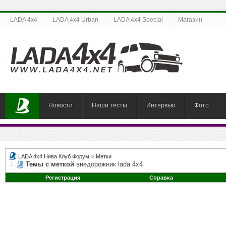
LADA 4x4
LADA 4x4 Urban
LADA 4x4 Special
Магазин
Новости
Наши тесты
Интервью
Фото
LADA 4x4 Нива Клуб Форум
>
Метки
Темы с меткой
внедорожник lada 4x4
Регистрация
Справка