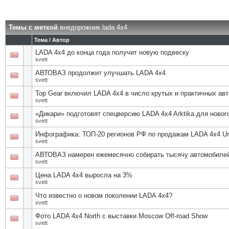
Темы с меткой
внедорожник lada 4x4
Тема / Автор
LADA 4x4 до конца года получит новую подвеску
svett
АВТОВАЗ продолжит улучшать LADA 4x4
svett
Top Gear включил LADA 4x4 в число крутых и практичных ав
svett
«Дикари» подготовят спецверсию LADA 4x4 Arktika для ново
svett
Инфографика: ТОП-20 регионов РФ по продажам LADA 4x4 U
svett
АВТОВАЗ намерен ежемесячно собирать тысячу автомобилей
svett
Цена LADA 4x4 выросла на 3%
svett
Что известно о новом поколении LADA 4х4?
svett
Фото LADA 4x4 North с выставки Moscow Off-road Show
svett