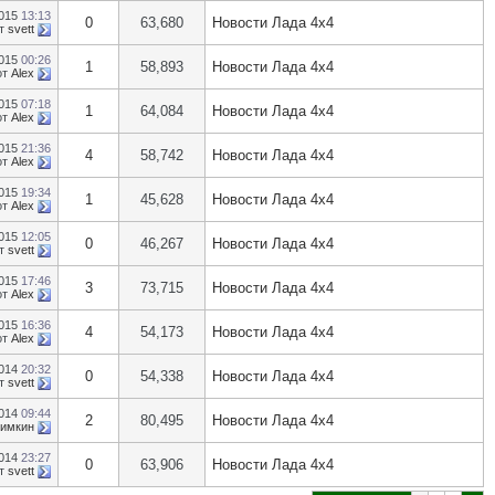
2015
13:13
0
63,680
Новости Лада 4х4
т
svett
2015
00:26
1
58,893
Новости Лада 4х4
от
Alex
2015
07:18
1
64,084
Новости Лада 4х4
от
Alex
2015
21:36
4
58,742
Новости Лада 4х4
от
Alex
2015
19:34
1
45,628
Новости Лада 4х4
от
Alex
2015
12:05
0
46,267
Новости Лада 4х4
т
svett
2015
17:46
3
73,715
Новости Лада 4х4
от
Alex
2015
16:36
4
54,173
Новости Лада 4х4
от
Alex
2014
20:32
0
54,338
Новости Лада 4х4
т
svett
2014
09:44
2
80,495
Новости Лада 4х4
кимкин
2014
23:27
0
63,906
Новости Лада 4х4
т
svett