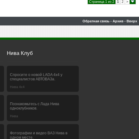
Страница 1 из 2
1
2
>
Обратная связь
-
Архив
-
Вверх
Нива Клуб
Спросите о новой LADA 4x4 у
специалистов АВТОВАЗа.
Нива 4х4
Познакомьтесь с Лада Нива
одноклубников.
Нива
Фотографии и видео ВАЗ Нива в
одном месте.