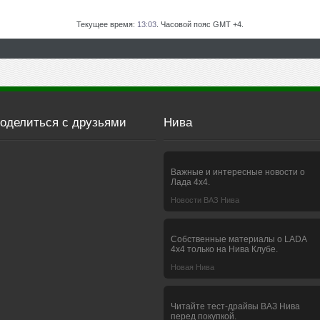
Текущее время:
13:03
. Часовой пояс GMT +4.
оделиться с друзьями
Нива
Важные и интересные новости о
Лада 4х4.
Новости ВАЗ Нива
Собственные материалы о LADA
4x4 только на Нива Клубе.
Новая Нива
Читайте тест-драйвы ВАЗ Нива
перед покупкой.