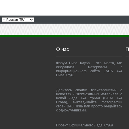
О нас
П
Форум Нива Клуба - это место, где
обсуждают материалы с
информационного сайта LADA 4x4
Нива Клуб.
Делитесь своими впечатлениями о
новостях и эксклюзивных материала о
новой Лада 4х4 Урбан (LADA 4x4
Urban), выкладывайте фотографии
своей ВАЗ Нива или просто общайтесь
с одноклубниками.
Проект Официального Лада Клуба