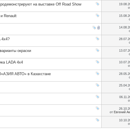
продемонстрируют на выставке Off Road Show
19.08.
о
и Renault
15.08.
14.08.
 4x4?
28.07.
варианты окраски
13.07.
ика LADA 4х4
10.07.
о
О«АЗИЯ АВТО» в Казахстане
28.05.
25.04.
06.11.
о
26.10.
от
Евгений А
10.10.
о