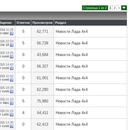
Страница 1 из 2
1
2
>
общение
Ответов
Просмотров
Раздел
2016
11:28
5
62,771
Новости Лада 4х4
n-rider
2016
22:03
5
56,739
Новости Лада 4х4
che 18
2015
14:25
0
43,684
Новости Лада 4х4
т
svett
2015
14:43
0
56,327
Новости Лада 4х4
т
svett
2015
11:42
0
61,001
Новости Лада 4х4
т
svett
2015
18:38
0
62,280
Новости Лада 4х4
т
svett
2015
21:10
5
75,980
Новости Лада 4х4
от
Alex
2015
01:15
4
64,411
Новости Лада 4х4
т
Le0n
2015
13:30
0
62,413
Новости Лада 4х4
т
svett