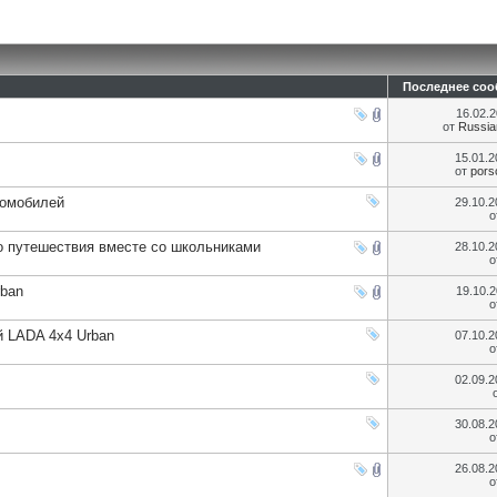
Последнее со
16.02.
от
Russia
15.01.
от
pors
томобилей
29.10.
о
го путешествия вместе со школьниками
28.10.
о
rban
19.10.
о
 LADA 4x4 Urban
07.10.
о
02.09.
30.08.
о
26.08.
о