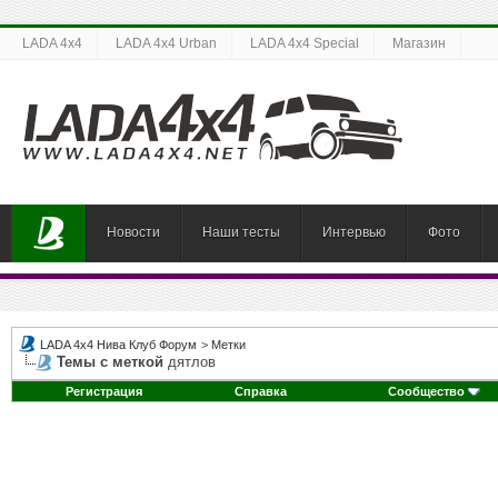
LADA 4x4
LADA 4x4 Urban
LADA 4x4 Special
Магазин
Новости
Наши тесты
Интервью
Фото
LADA 4x4 Нива Клуб Форум
>
Метки
Темы с меткой
дятлов
Регистрация
Справка
Сообщество