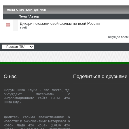
Темы с меткой
дятлов
Тема / Автор
Дикари показали свой фильм по всей России
svett
Текущее врем
О нас
Поделиться с друзьями
Форум Нива Клуба - это место, где
обсуждают материалы с
информационного сайта LADA 4x4
Нива Клуб.
Делитесь своими впечатлениями о
новостях и эксклюзивных материала о
новой Лада 4х4 Урбан (LADA 4x4