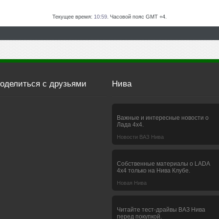
Текущее время:
10:59
. Часовой пояс GMT +4.
оделиться с друзьями
Нива
Важные и интересные новости о
Лада 4х4.
Новости ВАЗ Нива
Собственные материалы о LADA
4x4 только на Нива Клубе.
Новая Нива
Читайте тест-драйвы ВАЗ Нива
перед покупкой.