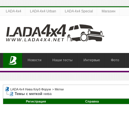
LADA 4x4
LADA 4x4 Urban
LADA 4x4 Special
Магазин
Новости
Наши тесты
Интервью
Фото
LADA 4x4 Нива Клуб Форум
>
Метки
Темы с меткой
нива
Регистрация
Справка