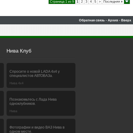
Страница 1 из 9
1
2
3
4
5
>
Последняя
»
Обратная связь
-
Архив
-
Вверх
Нива Клуб
Спросите о новой LADA 4x4 у
специалистов АВТОВАЗа.
Нива 4х4
Познакомьтесь с Лада Нива
одноклубников.
Нива
Фотографии и видео ВАЗ Нива в
одном месте.