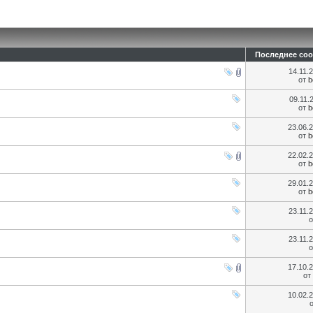
Последнее со
14.11.
от
b
09.11.
от
b
23.06.
от
b
22.02.
от
b
29.01.
от
b
23.11.
23.11.
17.10.
от
10.02.