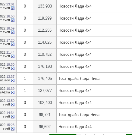
2022
23:01
0
133,903
Новости Лада 4х4
от
svett
2022
16:56
0
119,299
Новости Лада 4х4
от
svett
2022
18:59
0
112,255
Новости Лада 4х4
от
svett
2022
17:20
0
114,625
Новости Лада 4х4
от
svett
2022
21:44
0
110,752
Новости Лада 4х4
от
svett
2022
19:30
0
176,193
Новости Лада 4х4
от
svett
2022
13:37
1
176,405
Тест-драйв Лада Нива
Butusov
2022
10:39
1
127,077
Новости Лада 4х4
usAlpha
2022
13:50
0
102,400
Новости Лада 4х4
от
svett
2022
14:34
0
98,721
Тест-драйв Лада Нива
от
svett
2022
15:26
0
96,692
Новости Лада 4х4
от
svett