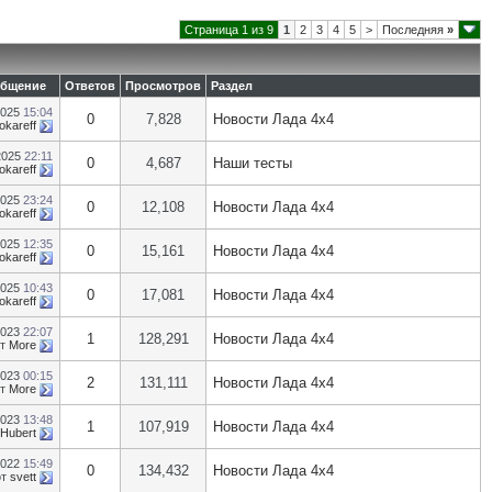
Страница 1 из 9
1
2
3
4
5
>
Последняя
»
общение
Ответов
Просмотров
Раздел
2025
15:04
0
7,828
Новости Лада 4х4
okareff
2025
22:11
0
4,687
Наши тесты
okareff
2025
23:24
0
12,108
Новости Лада 4х4
okareff
2025
12:35
0
15,161
Новости Лада 4х4
okareff
2025
10:43
0
17,081
Новости Лада 4х4
okareff
2023
22:07
1
128,291
Новости Лада 4х4
от
More
2023
00:15
2
131,111
Новости Лада 4х4
от
More
2023
13:48
1
107,919
Новости Лада 4х4
Hubert
2022
15:49
0
134,432
Новости Лада 4х4
от
svett