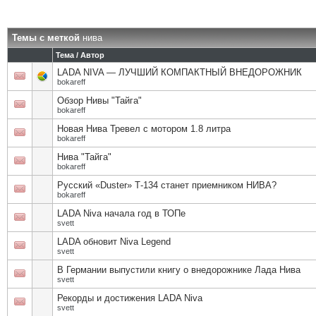
Темы с меткой
нива
Тема / Автор
LADA NIVA — ЛУЧШИЙ КОМПАКТНЫЙ ВНЕДОРОЖНИК
bokareff
Обзор Нивы "Тайга"
bokareff
Новая Нива Тревел с мотором 1.8 литра
bokareff
Нива "Тайга"
bokareff
Русский «Duster» Т-134 станет приемником НИВА?
bokareff
LADA Niva начала год в ТОПе
svett
LADA обновит Niva Legend
svett
В Германии выпустили книгу о внедорожнике Лада Нива
svett
Рекорды и достижения LADA Niva
svett