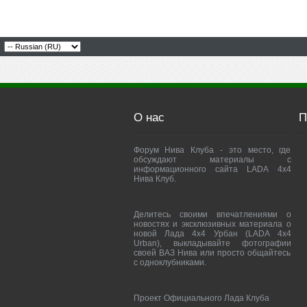
О нас
П
Форум Нива Клуба - это место, где
обсуждают материалы с
информационного сайта LADA 4x4
Нива Клуб.
Делитесь своими впечатлениями о
новостях и эксклюзивных материала о
новой Лада 4х4 Урбан (LADA 4x4
Urban), выкладывайте фотографии
своей ВАЗ Нива или просто общайтесь
с одноклубниками.
Проект Официального Лада Клуба