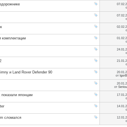
недорожнике
07.02.
07.02.
ик
02.02.
и комплектации
01.02.
24.01.
2
21.01.
imny и Land Rover Defender 90
20.01.
от
Igor
20.01.
от
Serio
 показали японцам
17.01.
ter
14.01.
eam сломался
12.01.