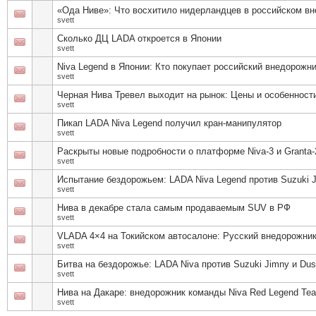
«Ода Ниве»: Что восхитило нидерландцев в российском в
svett
Сколько ДЦ LADA откроется в Японии
svett
Niva Legend в Японии: Кто покупает российский внедорожн
svett
Черная Нива Тревел выходит на рынок: Цены и особенност
svett
Пикап LADA Niva Legend получил кран-манипулятор
svett
Раскрыты новые подробности о платформе Niva-3 и Granta-
svett
Испытание бездорожьем: LADA Niva Legend против Suzuki J
svett
Нива в декабре стала самым продаваемым SUV в РФ
svett
VLADA 4×4 на Токийском автосалоне: Русский внедорожник
svett
Битва на бездорожье: LADA Niva против Suzuki Jimny и Dus
svett
Нива на Дакаре: внедорожник команды Niva Red Legend T
svett