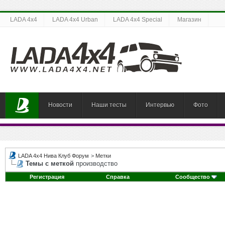
LADA 4x4
LADA 4x4 Urban
LADA 4x4 Special
Магазин
Новости
Наши тесты
Интервью
Фото
LADA 4x4 Нива Клуб Форум
>
Метки
Темы с меткой
производство
Регистрация
Справка
Сообщество