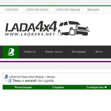
LADA 4x4
LADA 4x4 Urban
LADA 4x4 Special
Магазин
Новости
Наши тесты
Интервью
Фото
LADA 4x4 Нива Клуб Форум
>
Метки
Темы с меткой
тест-драйв
Регистрация
Справка
Сообщество