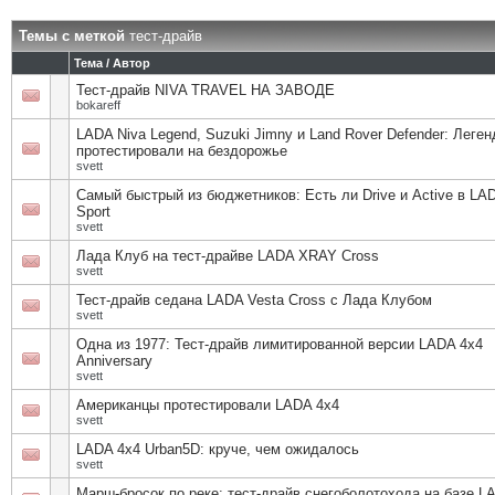
Темы с меткой
тест-драйв
Тема / Автор
Тест-драйв NIVA TRAVEL НА ЗАВОДЕ
bokareff
LADA Niva Legend, Suzuki Jimny и Land Rover Defender: Леге
протестировали на бездорожье
svett
Самый быстрый из бюджетников: Есть ли Drive и Active в LA
Sport
svett
Лада Клуб на тест-драйве LADA XRAY Cross
svett
Тест-драйв седана LADA Vesta Cross с Лада Клубом
svett
Одна из 1977: Тест-драйв лимитированной версии LADA 4x4
Anniversary
svett
Американцы протестировали LADA 4х4
svett
LADA 4x4 Urban5D: круче, чем ожидалось
svett
Марш-бросок по реке: тест-драйв снегоболотохода на базе L