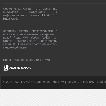
Форум Нива Клуба - это место, где
обсуждают материалы с
информационного сайта LADA 4x4
Нива Клуб.
Делитесь своими впечатлениями о
новостях и эксклюзивных материала о
новой Лада 4х4 Урбан (LADA 4x4
Urban), выкладывайте фотографии
своей ВАЗ Нива или просто общайтесь
с одноклубниками.
Проект Официального Лада Клуба
© 2014-2020 LADA 4x4 Club | Лада Нива Клуб |
Разместить рекламу на сайт