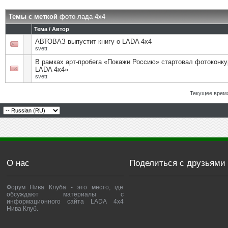
Темы с меткой
фото лада 4х4
Тема / Автор
АВТОВАЗ выпустит книгу о LADA 4x4
svett
В рамках арт-пробега «Покажи Россию» стартовал фотоконку
LADA 4х4»
svett
Текущее врем
О нас
Поделиться с друзьями
Форум Нива Клуба - это место, где
обсуждают материалы с
информационного сайта LADA 4x4
Нива Клуб.