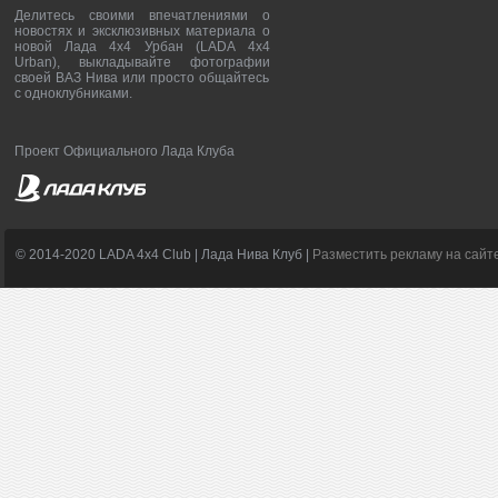
Делитесь своими впечатлениями о
новостях и эксклюзивных материала о
новой Лада 4х4 Урбан (LADA 4x4
Urban), выкладывайте фотографии
своей ВАЗ Нива или просто общайтесь
с одноклубниками.
Проект Официального Лада Клуба
© 2014-2020 LADA 4x4 Club | Лада Нива Клуб |
Разместить рекламу на сайт