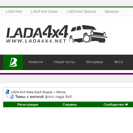
LADA 4x4
LADA 4x4 Urban
LADA 4x4 Special
Магазин
Новости
Наши тесты
Интервью
Фото
LADA 4x4 Нива Клуб Форум
>
Метки
Темы с меткой
фото лада 4х4
Регистрация
Справка
Сообщество