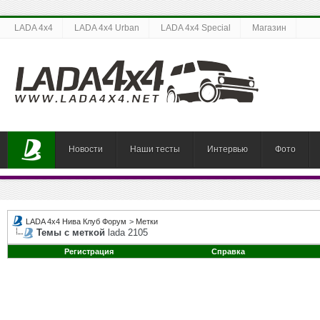
LADA 4x4
LADA 4x4 Urban
LADA 4x4 Special
Магазин
Новости
Наши тесты
Интервью
Фото
LADA 4x4 Нива Клуб Форум
>
Метки
Темы с меткой
lada 2105
Регистрация
Справка