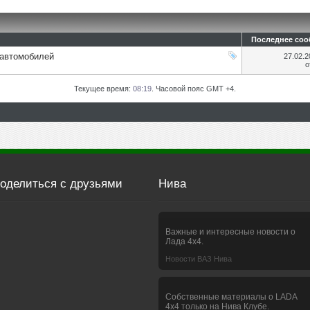
Последнее со
 автомобилей
27.02.
о
Текущее время:
08:19
. Часовой пояс GMT +4.
оделиться с друзьями
Нива
Важные и интересные новости о
Лада 4х4.
Новости ВАЗ Нива
Собственные материалы о LADA
4x4 только на Нива Клубе.