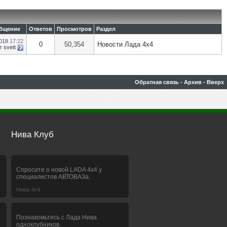
общение
Ответов
Просмотров
Раздел
2018
17:22
0
50,354
Новости Лада 4х4
т
svett
Обратная связь
-
Архив
-
Вверх
Нива Клуб
Спросите о новой LADA 4x4 у
специалистов АВТОВАЗа.
Нива 4х4
Познакомьтесь с Лада Нива
одноклубников.