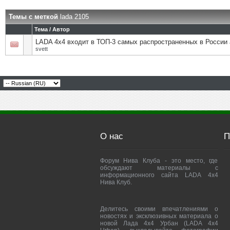
Темы с меткой
lada 2105
Тема / Автор
LADA 4х4 входит в ТОП-3 самых распространенных в России
svett
О нас
П
Форум Нива Клуба - это место, где
обсуждают материалы с
информационного сайта LADA 4x4
Нива Клуб.
Делитесь своими впечатлениями о
новостях и эксклюзивных материала о
новой Лада 4х4 Урбан (LADA 4x4