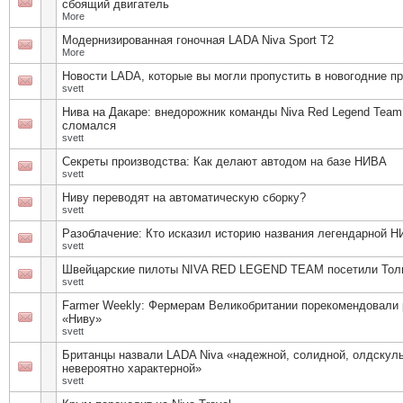
сбоящий двигатель
More
Модернизированная гоночная LADA Niva Sport T2
More
Новости LADA, которые вы могли пропустить в новогодние п
svett
Нива на Дакаре: внедорожник команды Niva Red Legend Team
сломался
svett
Секреты производства: Как делают автодом на базе НИВА
svett
Ниву переводят на автоматическую сборку?
svett
Разоблачение: Кто исказил историю названия легендарной 
svett
Швейцарские пилоты NIVA RED LEGEND TEAM посетили Тол
svett
Farmer Weekly: Фермерам Великобритании порекомендовали
«Ниву»
svett
Британцы назвали LADA Niva «надежной, солидной, олдскул
невероятно характерной»
svett