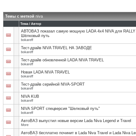
Темы с меткой
niva
Тема / Автор
АВТОВАЗ показал самую мощную LADA 4x4 NIVA для RALLY
Шёлковый путь
bokareff
Тест-драйв NIVA TRAVEL НА ЗАВОДЕ
bokareff
Тест-драйв обновленной LADA NIVA TRAVEL
bokareff
Новая LADA NIVA TRAVEL
bokareff
Тест-драйв серийной NIVA-SPORT
bokareff
NIVA KUB
bokareff
NIVA SPORT спецверсия "Шелковый путь"
bokareff
АвтоВАЗ выпустил новые версии Lada Niva Legend и Travel
More
АвтоВАЗ бесплатно починит в Lada Niva Travel и Lada Niva L