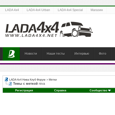
LADA 4x4
LADA 4x4 Urban
LADA 4x4 Special
Магазин
Новости
Наши тесты
Интервью
Фото
LADA 4x4 Нива Клуб Форум
>
Метки
Темы с меткой
niva
Регистрация
Справка
Сообщество