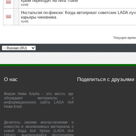
Крым переходит на Niva Travel
svett
Ностальгия по-фински: Когда автопрокат советских LADA лу
карьеры чиновника
svett
Текущее врем
О нас
Поделиться с друзьями
Форум Нива Клуба - это место, где
обсуждают материалы с
информационного сайта LADA 4x4
Нива Клуб.
Делитесь своими впечатлениями о
новостях и эксклюзивных материала о
новой Лада 4х4 Урбан (LADA 4x4
Urban), выкладывайте фотографии