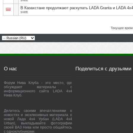
svett
В Казахстане продолжают раскупать LADA Granta и LADA 4х
svett
Текущее врем
О нас
Поделиться с друзьями
Форум Нива Клуба - это место, где
обсуждают материалы с
информационного сайта LADA 4x4
Нива Клуб.
Делитесь своими впечатлениями о
новостях и эксклюзивных материала о
новой Лада 4х4 Урбан (LADA 4x4
Urban), выкладывайте фотографии
своей ВАЗ Нива или просто общайтесь
с одноклубниками.