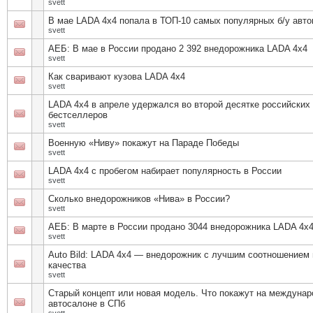
svett
В мае LADA 4х4 попала в ТОП-10 самых популярных б/у авт
svett
АЕБ: В мае в России продано 2 392 внедорожника LADA 4х4
svett
Как сваривают кузова LADA 4x4
svett
LADA 4х4 в апреле удержался во второй десятке российских
бестселлеров
svett
Военную «Ниву» покажут на Параде Победы
svett
LADA 4х4 с пробегом набирает популярность в России
svett
Сколько внедорожников «Нива» в России?
svett
АЕБ: В марте в России продано 3044 внедорожника LADA 4х
svett
Auto Bild: LADA 4х4 — внедорожник с лучшим соотношением 
качества
svett
Старый концепт или новая модель. Что покажут на междуна
автосалоне в СПб