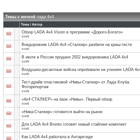
Темы с меткой
лада 4х4
Тема / Автор
Обзор LADA 4x4 Vision в программе «Дорого-Богато»
svett
Внедорожник LADA 4х4 «Сталкер» разбили на краш-тесте
svett
В июле в России продано 2552 внедорожника LADA 4х4
svett
Воздушно-десантные войска опробовали на учениях LADA 4x
svett
Тест-драйв пластиковой «Нивы-Сталкер» от Лада Клуба.
Фоторепортаж
svett
«4х4 СТАЛКЕР» на базе «Нивы». Первый обзор
svett
«Нива-Сталкер» готовится выйти на рынок
svett
Для LADA 4х4 Bronto готовят новый стайлинг-комплект
svett
Как LADA 4х4 работала в Антарктиде