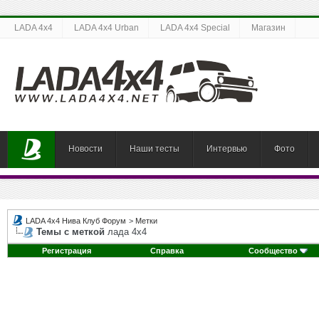
LADA 4x4
LADA 4x4 Urban
LADA 4x4 Special
Магазин
Новости
Наши тесты
Интервью
Фото
LADA 4x4 Нива Клуб Форум
>
Метки
Темы с меткой
лада 4х4
Регистрация
Справка
Сообщество