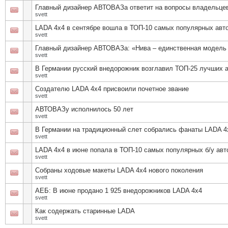
Главный дизайнер АВТОВАЗа ответит на вопросы владельце
svett
LADA 4х4 в сентябре вошла в ТОП-10 самых популярных авт
svett
Главный дизайнер АВТОВАЗа: «Нива – единственная модель
svett
В Германии русский внедорожник возглавил ТОП-25 лучших 
svett
Создателю LADA 4x4 присвоили почетное звание
svett
АВТОВАЗу исполнилось 50 лет
svett
В Германии на традиционный слет собрались фанаты LADA 4
svett
LADA 4х4 в июне попала в ТОП-10 самых популярных б/у ав
svett
Собраны ходовые макеты LADA 4х4 нового поколения
svett
АЕБ: В июне продано 1 925 внедорожников LADA 4х4
svett
Как содержать старинные LADA
svett