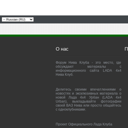
О нас
П
Форум Нива Клуба - это место, где
обсуждают материалы с
информационного сайта LADA 4x4
Нива Клуб.
Делитесь своими впечатлениями о
новостях и эксклюзивных материала о
новой Лада 4х4 Урбан (LADA 4x4
Urban), выкладывайте фотографии
своей ВАЗ Нива или просто общайтесь
с одноклубниками.
Проект Официального Лада Клуба