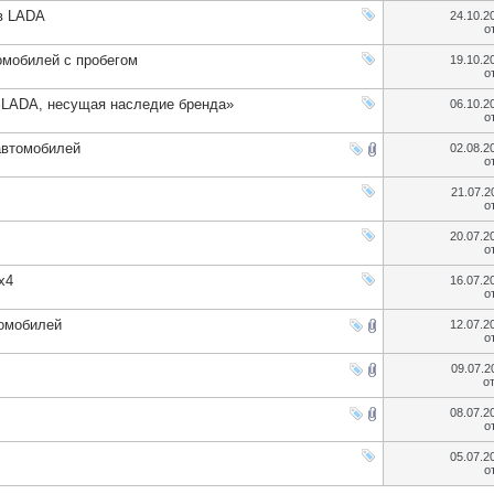
в LADA
24.10.2
о
омобилей с пробегом
19.10.2
о
 LADA, несущая наследие бренда»
06.10.2
о
автомобилей
02.08.2
о
21.07.
о
20.07.2
о
х4
16.07.2
о
томобилей
12.07.2
о
09.07.
о
08.07.2
о
05.07.2
о