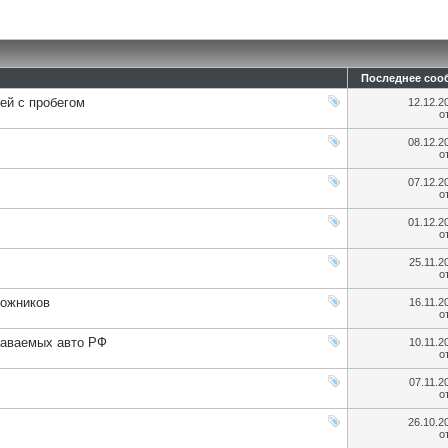
Последнее соо
ей с пробегом
12.12.2
о
08.12.2
о
07.12.2
о
01.12.2
о
25.11.
о
рожников
16.11.
о
даваемых авто РФ
10.11.
о
07.11.
о
26.10.2
о