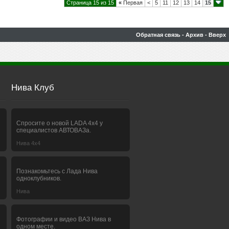
Страница 15 из 15
«
Первая
<
5
11
12
13
14
15
Обратная связь
-
Архив
-
Вверх
Нива Клуб
Спросите о новой LADA 4x4 у
специалистов АВТОВАЗа.
Нива 4х4
Познакомьтесь с Лада Нива
одноклубников.
Нива
Фотографии и видео ВАЗ Нива в
одном месте.