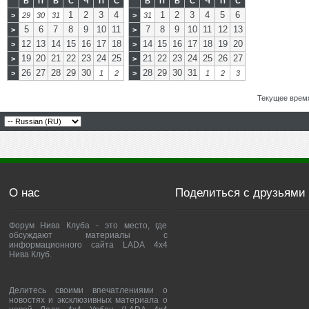
В
П
В
С
Ч
П
С
В
П
В
С
Ч
П
С
1
2
3
4
1
2
3
4
5
6
>
29
30
31
>
31
5
6
7
8
9
10
11
7
8
9
10
11
12
13
>
>
12
13
14
15
16
17
18
14
15
16
17
18
19
20
>
>
19
20
21
22
23
24
25
21
22
23
24
25
26
27
>
>
26
27
28
29
30
28
29
30
31
>
1
2
>
1
2
3
Текущее врем
О нас
Поделиться с друзьями
Форум Нива Клуба - это место, где
обсуждают материалы с
информационного сайта LADA 4x4
Нива Клуб.
Делитесь своими впечатлениями о
новостях и эксклюзивных материала о