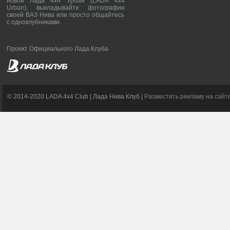
новой Лада 4х4 Урбан (LADA 4x4
Urban), выкладывайте фотографии
своей ВАЗ Нива или просто общайтесь
с одноклубниками.
Проект Официального Лада Клуба
© 2014-2020 LADA 4x4 Club | Лада Нива Клуб |
Разместить рекламу на сайт