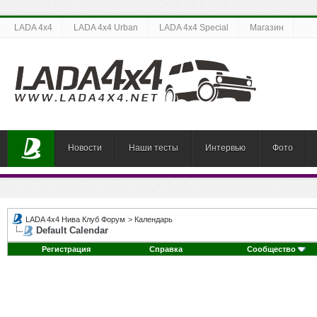
LADA 4x4
LADA 4x4 Urban
LADA 4x4 Special
Магазин
Новости
Наши тесты
Интервью
Фото
LADA 4x4 Нива Клуб Форум
>
Календарь
Default Calendar
Регистрация
Справка
Сообщество