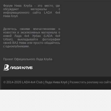
Форум Нива Клуба - это место, где
обсуждают материалы с
информационного сайта LADA 4x4
Нива Клуб.
Делитесь своими впечатлениями о
новостях и эксклюзивных материала о
новой Лада 4х4 Урбан (LADA 4x4
Urban), выкладывайте фотографии
своей ВАЗ Нива или просто общайтесь
с одноклубниками.
Проект Официального Лада Клуба
© 2014-2020 LADA 4x4 Club | Лада Нива Клуб |
Разместить рекламу на сайт