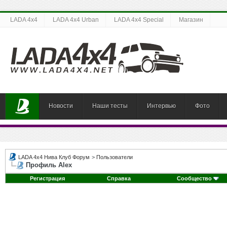
LADA 4x4
LADA 4x4 Urban
LADA 4x4 Special
Магазин
Новости
Наши тесты
Интервью
Фото
LADA 4x4 Нива Клуб Форум
>
Пользователи
Профиль Alex
Регистрация
Справка
Сообщество