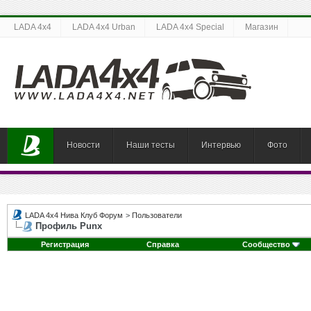
LADA 4x4
LADA 4x4 Urban
LADA 4x4 Special
Магазин
Новости
Наши тесты
Интервью
Фото
LADA 4x4 Нива Клуб Форум
>
Пользователи
Профиль Punx
Регистрация
Справка
Сообщество