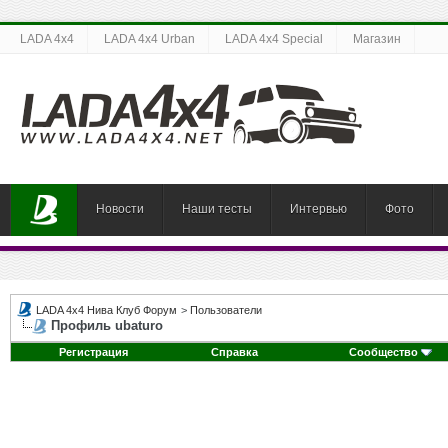
LADA 4x4
LADA 4x4 Urban
LADA 4x4 Special
Магазин
Новости
Наши тесты
Интервью
Фото
LADA 4x4 Нива Клуб Форум
>
Пользователи
Профиль ubaturo
Регистрация
Справка
Сообщество