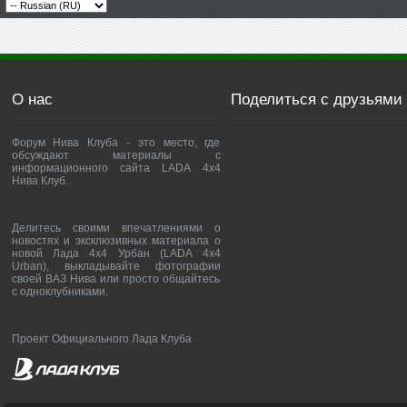
О нас
Поделиться с друзьями
Форум Нива Клуба - это место, где
обсуждают материалы с
информационного сайта LADA 4x4
Нива Клуб.
Делитесь своими впечатлениями о
новостях и эксклюзивных материала о
новой Лада 4х4 Урбан (LADA 4x4
Urban), выкладывайте фотографии
своей ВАЗ Нива или просто общайтесь
с одноклубниками.
Проект Официального Лада Клуба