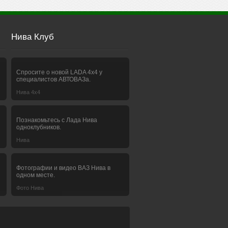
Нива Клуб
Спросите о новой LADA 4x4 у
специалистов АВТОВАЗа.
Нива 4х4
Познакомьтесь с Лада Нива
одноклубников.
Нива
Фотографии и видео ВАЗ Нива в
одном месте.
Фото Нива