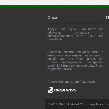
О нас
П
Форум Нива Клуба - это место, где
обсуждают материалы с
информационного сайта LADA 4x4
Нива Клуб.
Делитесь своими впечатлениями о
новостях и эксклюзивных материала о
новой Лада 4х4 Урбан (LADA 4x4
Urban), выкладывайте фотографии
своей ВАЗ Нива или просто общайтесь
с одноклубниками.
Проект Официального Лада Клуба
© 2014-2020 LADA 4x4 Club | Лада Нива Клу