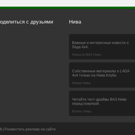
оделиться с друзьями
Нива
Важные и интересные новости о
Лада 4х4.
Новости ВАЗ Нива
Собственные материалы о LADA
4x4 только на Нива Клубе.
Новая Нива
Читайте тест-драйвы ВАЗ Нива
перед покупкой.
Купить Ниву
б |
Разместить рекламу на сайте