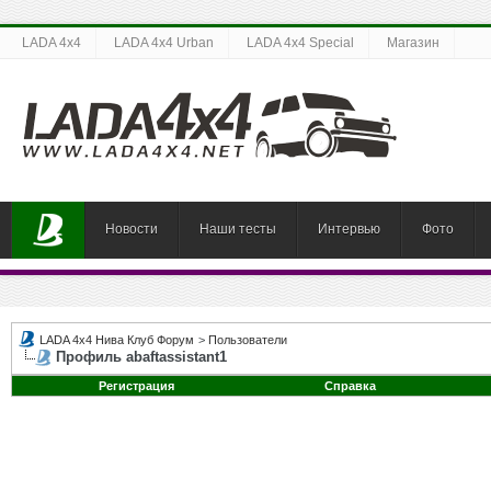
LADA 4x4
LADA 4x4 Urban
LADA 4x4 Special
Магазин
Новости
Наши тесты
Интервью
Фото
LADA 4x4 Нива Клуб Форум
>
Пользователи
Профиль abaftassistant1
Регистрация
Справка